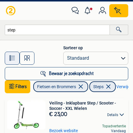
Steps
Sorteer op
Alle afstanden…
Bewaar je zoekopdracht
Filters
Fietsen en Brommers
Steps
Verwijder
Veiling - Inklapbare Step / Scooter -
Soccer - XXL Wielen
€ 23,00
Details
Topadvertentie
Bezoek website
Vandaag