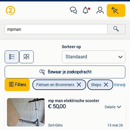
Steps
Sorteer op
Alle afstanden…
Bewaar je zoekopdracht
Filters
Fietsen en Brommers
Steps
Verwijder
mp man elektrische scooter
€ 50,00
Details
Sint-Gillis
15 mei 26