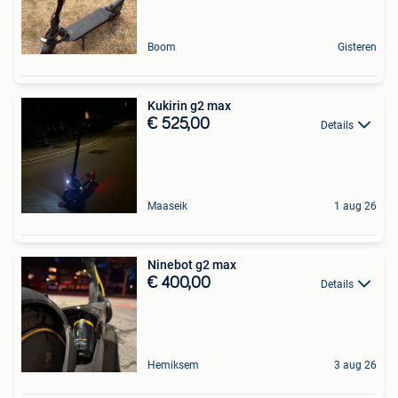
Boom
Gisteren
Kukirin g2 max
€ 525,00
Details
Maaseik
1 aug 26
Ninebot g2 max
€ 400,00
Details
Hemiksem
3 aug 26