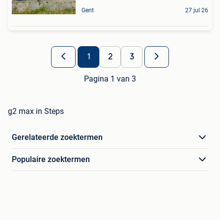
Gent
27 jul 26
1
2
3
Pagina 1 van 3
g2 max in Steps
Gerelateerde zoektermen
Populaire zoektermen