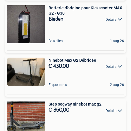
Batterie d'origine pour Kickscooter MAX
G2 - G30
Bieden
Details
Bruxelles
1 aug 26
Ninebot Max G2 Débridée
€ 430,00
Details
Erquelinnes
2 aug 26
Step segway ninebot max g2
€ 350,00
Details