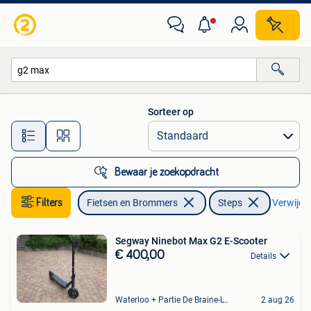
Steps
Sorteer op
Alle afstanden…
Bewaar je zoekopdracht
Filters
Fietsen en Brommers
Steps
Verwijder
Segway Ninebot Max G2 E-Scooter
€ 400,00
Details
Waterloo + Partie De Braine-L'Alleud, De Ohain
2 aug 26