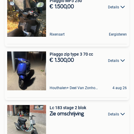
Piaggio MP3 250
€ 1.500,00
Details
Rixensart
Eergisteren
Piaggo zip type 3 70 cc
€ 1.300,00
Details
Houthalen+ Deel Van Zonhoven En Zolder
4 aug 26
Lc 183 stage 2 blok
Zie omschrijving
Details