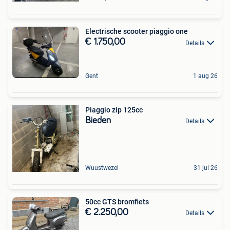
Electrische scooter piaggio one
€ 1.750,00
Details
Gent
1 aug 26
Piaggio zip 125cc
Bieden
Details
Wuustwezel
31 jul 26
50cc GTS bromfiets
€ 2.250,00
Details