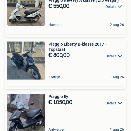
Piaggio New Fly A klasse ( Zip Vespa )
€ 550,00
Details
Hamont
2 aug 26
Piaggio Liberty B-klasse 2017 –
Topstaat
€ 800,00
Details
Kortrijk
1 aug 26
Piaggio fly
€ 1.050,00
Details
Antwerpen
1 aug 26