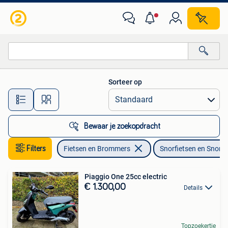
Snorfietsen en Snorscooters
Sorteer op
Alle afstanden…
Bewaar je zoekopdracht
Filters
Fietsen en Brommers
Snorfietsen en Snors
Piaggio One 25cc electric
€ 1.300,00
Details
Topzoekertje