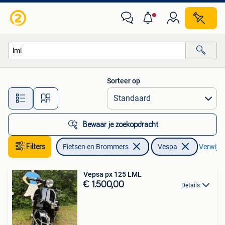
Scooters | Vespa
Sorteer op
Alle afstanden…
Bewaar je zoekopdracht
Filters
Fietsen en Brommers
Vespa
Verwijder
Vepsa px 125 LML
€ 1.500,00
Details