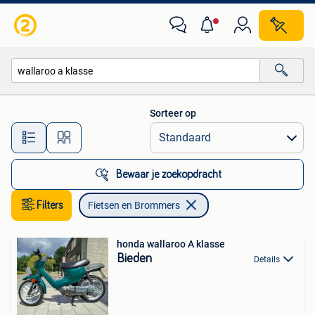
Fietsen en Brommers
Sorteer op
Alle afstanden…
Bewaar je zoekopdracht
Filters
Fietsen en Brommers
honda wallaroo A klasse
Bieden
Details