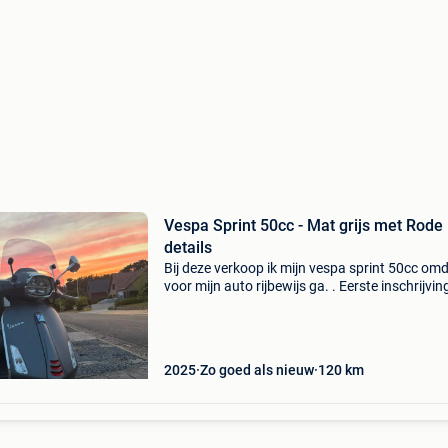
Vespa Sprint 50cc - Mat grijs met Rode
details
Bij deze verkoop ik mijn vespa sprint 50cc omd
voor mijn auto rijbewijs ga. . Eerste inschrijving
24/04/2025 . Mat grijs met rode details . Chr
valbeugels en verhoogd windscherm . Slechts
2025
Zo goed als nieuw
120
km