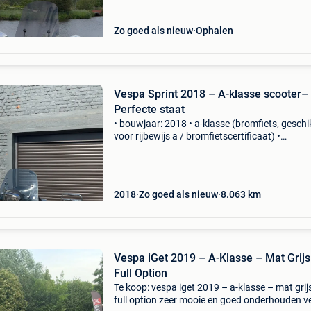
Zo goed als nieuw
Ophalen
Vespa Sprint 2018 – A-klasse scooter–
Perfecte staat
• bouwjaar: 2018 • a-klasse (bromfiets, geschi
voor rijbewijs a / bromfietscertificaat) •
kilometerstand: 8.063 Km (zichtbaar op digita
dashboard) • kleur: mat antraciet/grijs
2018
Zo goed als nieuw
8.063
km
Vespa iGet 2019 – A-Klasse – Mat Grijs
Full Option
Te koop: vespa iget 2019 – a-klasse – mat grij
full option zeer mooie en goed onderhouden 