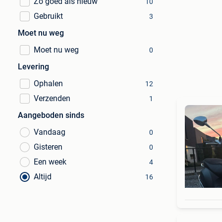
Zo goed als nieuw
10
Gebruikt
3
Moet nu weg
Moet nu weg
0
Levering
Ophalen
12
Verzenden
1
Aangeboden sinds
Vandaag
0
Gisteren
0
Een week
4
Altijd
16