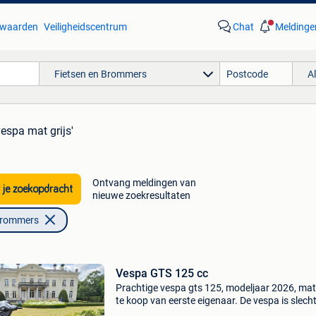
waarden
Veiligheidscentrum
Chat
Meldinge
Fietsen en Brommers
A
vespa mat grijs'
Ontvang meldingen van
 je zoekopdracht
nieuwe zoekresultaten
Brommers
Vespa GTS 125 cc
Prachtige vespa gts 125, modeljaar 2026, mat 
te koop van eerste eigenaar. De vespa is slecht
maanden oud, heeft minder dan 800 km gered