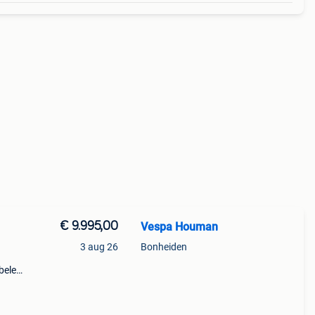
€ 9.995,00
Vespa Houman
3 aug 26
Bonheiden
bele
k)