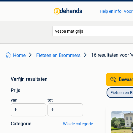
Help en info
Voor
16 resultaten
voor '
Home
Fietsen en Brommers
Verfijn resultaten
Bewaar
Prijs
Fietsen en 
van
tot
€
€
Categorie
Wis de categorie