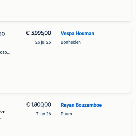
€ 3.995,00
Vespa Houman
SO
26 jul 26
Bonheiden
ioso
 2024
€ 1.800,00
Rayan Bouzamboe
eze
7 jun 26
Puurs
 en