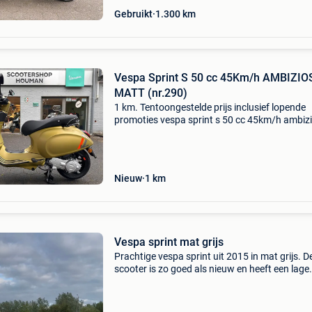
Gebruikt
1.300
km
Vespa Sprint S 50 cc 45Km/h AMBIZIO
MATT (nr.290)
1 km. Tentoongestelde prijs inclusief lopende
promoties vespa sprint s 50 cc 45km/h ambiz
matt (nr.290) Transmissie: continu variabele
transmissie constructiejaar: 2024 modeljaar:
kleur: goud
Nieuw
1
km
Vespa sprint mat grijs
Prachtige vespa sprint uit 2015 in mat grijs. D
scooter is zo goed als nieuw en heeft een lage
kilometerstand. Voorzien van een windscherm
bagagerekken voor en achter, wat hem ideaal
maakt voor