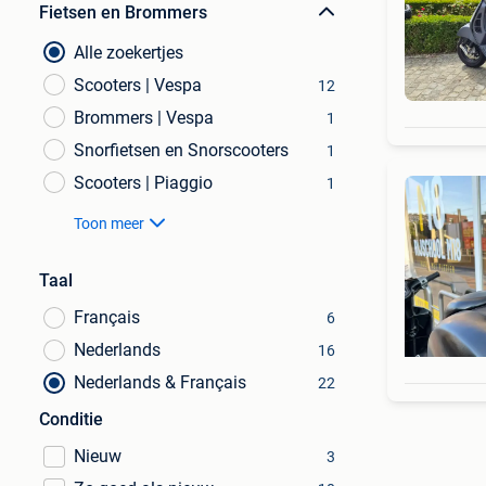
Fietsen en Brommers
Alle zoekertjes
Scooters | Vespa
12
Brommers | Vespa
1
Snorfietsen en Snorscooters
1
Scooters | Piaggio
1
Toon meer
Taal
Français
6
Nederlands
16
Nederlands & Français
22
Conditie
Nieuw
3