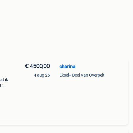
€ 4.500,00
charina
4 aug 26
Eksel+ Deel Van Overpelt
at ik
 :
ome
 12