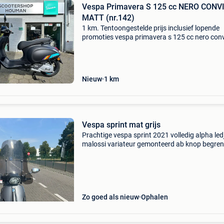
Vespa Primavera S 125 cc NERO CONV
MATT (nr.142)
1 km. Tentoongestelde prijs inclusief lopende
promoties vespa primavera s 125 cc nero con
matt (nr.142) Transmissie: automaat
constructiejaar: 2024 modeljaar: 2024 kleur: 
vermogen: 8 kw (11
Nieuw
1
km
Vespa sprint mat grijs
Prachtige vespa sprint 2021 volledig alpha led
malossi variateur gemonteerd ab knop begre
35 onbegrensd 58 rollerbank veilig✅ onderho
bij 13500 km nieuwe banden voor en achter n
achterv
Zo goed als nieuw
Ophalen