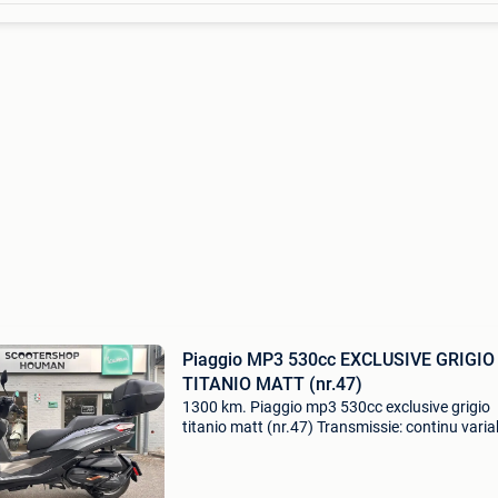
Piaggio MP3 530cc EXCLUSIVE GRIGIO
TITANIO MATT (nr.47)
1300 km. Piaggio mp3 530cc exclusive grigio
titanio matt (nr.47) Transmissie: continu varia
transmissie kleur: grijs vermogen: 33 kw (45 p
referentienummer: 47 vespa houman weynesbaan
1 2820 ri