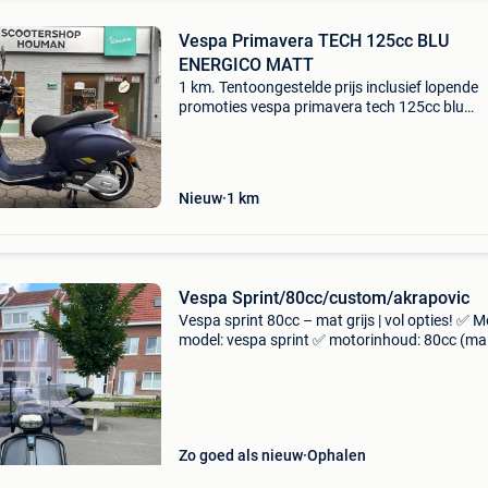
Vespa Primavera TECH 125cc BLU
ENERGICO MATT
1 km. Tentoongestelde prijs inclusief lopende
promoties vespa primavera tech 125cc blu
energico matt transmissie: automaat
constructiejaar: 2024 modeljaar: 2024 kleur: 
vermogen: 8 kw (11 pk) int
Nieuw
1
km
Vespa Sprint/80cc/custom/akrapovic
Vespa sprint 80cc – mat grijs | vol opties! ✅ M
model: vespa sprint ✅ motorinhoud: 80cc (ma
setup) ✅ klasse: a ✅ topsnelheid: 70–75 km/
bouwjaar: 2018 ✅ kilometerstand: 8.750 Km ✅
Zo goed als nieuw
Ophalen