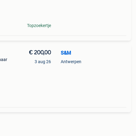
Topzoekertje
€ 200,00
S&M
naar
3 aug 26
Antwerpen