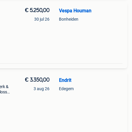
€ 5.250,00
Vespa Houman
30 jul 26
Bonheiden
blauw
€ 3.350,00
Endrit
erk &
3 aug 26
Edegem
lossi
u ✅
 kle