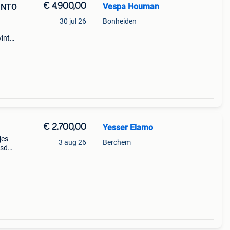
€ 4.900,00
Vespa Houman
INTO
30 jul 26
Bonheiden
vinto
zwart
€ 2.700,00
Yesser Elamo
jes
3 aug 26
Berchem
nsd
uden
ieuwe