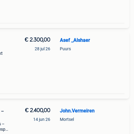
€ 2.300,00
Asef _Alshaer
28 jul 26
Puurs
kt
al
€ 2.400,00
John.Vermeiren
 –
14 jun 26
Mortsel
s –
vespa