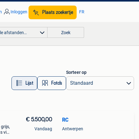
n
Inloggen
FR
Plaats zoekertje
lle afstanden…
Zoek
Sorteer op
Lijst
Foto’s
€ 5.500,00
RC
grijs,
Vandaag
Antwerpen
s vier
en en