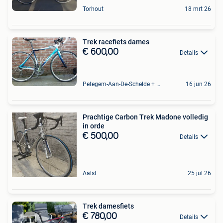
Torhout
18 mrt 26
Trek racefiets dames
€ 600,00
Details
Petegem-Aan-De-Schelde + Deel Van Oudenaarde
16 jun 26
Prachtige Carbon Trek Madone volledig
in orde
€ 500,00
Details
Aalst
25 jul 26
Trek damesfiets
€ 780,00
Details