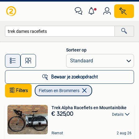
Fietsen en Brommers
Sorteer op
Alle afstanden…
Bewaar je zoekopdracht
Filters
Fietsen en Brommers
Trek Alpha Racefiets en Mountainbike
€ 325,00
Details
Riemst
2 aug 26