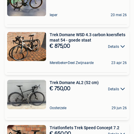
Ieper
20 mei 26
Trek Domane WSD 4.3 carbon koersfiets
maat 54 - goede staat
€ 875,00
Details
Merelbeke+Deel Zwijnaarde
23 apr 26
Trek Domane AL2 (52 cm)
€ 750,00
Details
Oosterzele
29 jun 26
Triatlonfiets Trek Speed Concept 7.2
€ 650,00