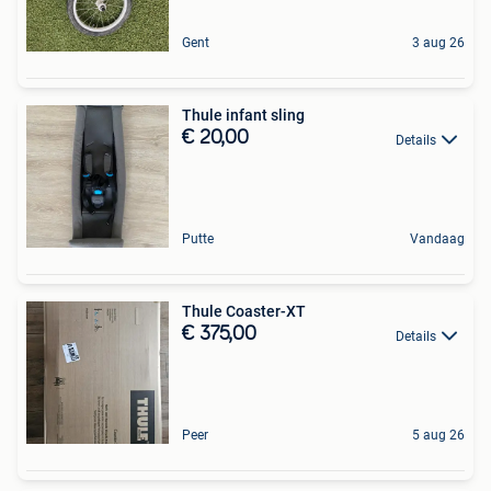
Gent
3 aug 26
Thule infant sling
€ 20,00
Details
Putte
Vandaag
Thule Coaster-XT
€ 375,00
Details
Peer
5 aug 26