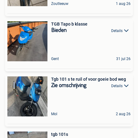
Zoutleeuw
1 aug 26
TGB Tapo b klasse
Bieden
Details
Gent
31 jul 26
Tgb 101 s te ruil of voor goeie bod weg
Zie omschrijving
Details
Mol
2 aug 26
tgb 101s