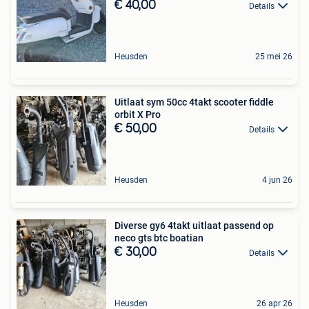
€ 40,00
Details
Heusden
25 mei 26
Uitlaat sym 50cc 4takt scooter fiddle
orbit X Pro
€ 50,00
Details
Heusden
4 jun 26
Diverse gy6 4takt uitlaat passend op
neco gts btc boatian
€ 30,00
Details
Heusden
26 apr 26