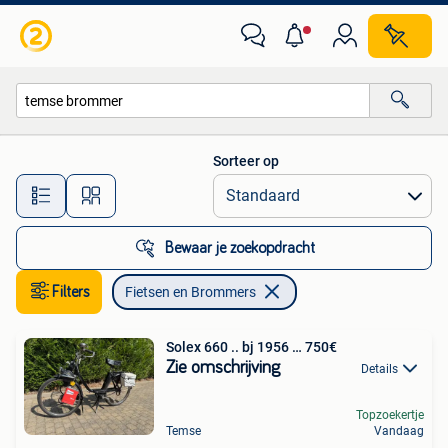
Fietsen en Brommers
Sorteer op
Alle afstanden…
Bewaar je zoekopdracht
Filters
Fietsen en Brommers
Solex 660 .. bj 1956 … 750€
Zie omschrijving
Details
Topzoekertje
Temse
Vandaag