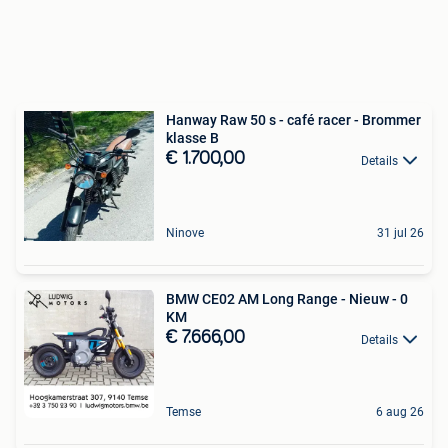
Hanway Raw 50 s - café racer - Brommer
klasse B
€ 1.700,00
Details
Ninove
31 jul 26
BMW CE02 AM Long Range - Nieuw - 0
KM
€ 7.666,00
Details
Temse
6 aug 26