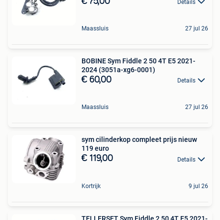
€ 75,00
Details
Maassluis
27 jul 26
BOBINE Sym Fiddle 2 50 4T E5 2021-
2024 (3051a-xg6-0001)
€ 60,00
Details
Maassluis
27 jul 26
sym cilinderkop compleet prijs nieuw
119 euro
€ 119,00
Details
Kortrijk
9 jul 26
TELLERSET Sym Fiddle 2 50 4T E5 2021-