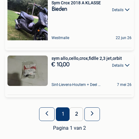
Sym Crox 2018 A KLASSE
Bieden
Details
Westmalle
22 jun 26
sym allo,cello,crox,fidlle 2,3 jet,orbit
€ 10,00
Details
Sint-Lievens-Houtem + Deel Oombergen
7 mei 26
1
2
Pagina 1 van 2