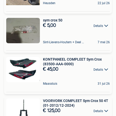
Heusden
22 jul 26
sym crox 50
€ 5,00
Details
Sint-Lievens-Houtem + Deel Oombergen
7 mei 26
KONTPANEEL COMPLEET Sym Crox
(83500-AAA-0000)
€ 45,00
Details
Maassluis
31 jul 26
VOORVORK COMPLEET Sym Crox 50 4T
(01-2012/12-2024)
€ 125,00
Details