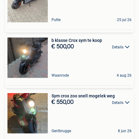
Putte
25 jul 26
b klasse Crox sym te koop
€ 500,00
Details
Waanrode
4 aug 26
Sym crox zoo snell mogelek weg
€ 550,00
Details
Gentbrugge
8 jun 26