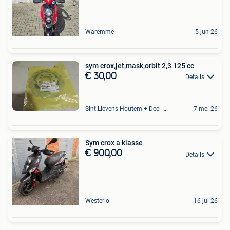
Waremme
5 jun 26
sym crox,jet,mask,orbit 2,3 125 cc
€ 30,00
Details
Sint-Lievens-Houtem + Deel Oombergen
7 mei 26
Sym crox a klasse
€ 900,00
Details
Westerlo
16 jul 26