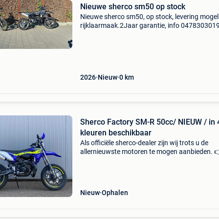
Nieuwe sherco sm50 op stock
Nieuwe sherco sm50, op stock, levering mogeli
rijklaarmaak.2Jaar garantie, info 0478303019
2026
Nieuw
0
km
Sherco Factory SM-R 50cc/ NIEUW / in 
kleuren beschikbaar
Als officiële sherco-dealer zijn wij trots u de
allernieuwste motoren te mogen aanbieden. 
Ook alle andere sherco-modellen kun je bij ons
bestellen! De sherco factory sm-r 50 (2026) is
supermoto
Nieuw
Ophalen