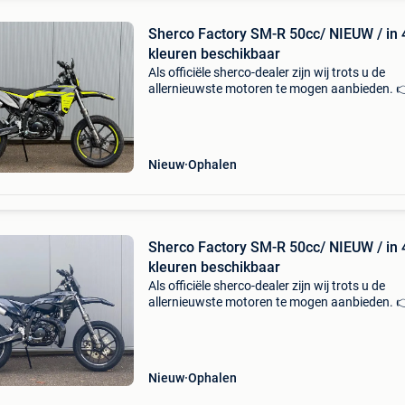
Sherco Factory SM-R 50cc/ NIEUW / in 
kleuren beschikbaar
Als officiële sherco-dealer zijn wij trots u de
allernieuwste motoren te mogen aanbieden. 
Ook alle andere sherco-modellen kun je bij ons
bestellen! De sherco factory sm-r 50 (2026) is
supermoto
Nieuw
Ophalen
Sherco Factory SM-R 50cc/ NIEUW / in 
kleuren beschikbaar
Als officiële sherco-dealer zijn wij trots u de
allernieuwste motoren te mogen aanbieden. 
Ook alle andere sherco-modellen kun je bij ons
bestellen! De sherco factory sm-r 50 (2026) is
supermoto
Nieuw
Ophalen