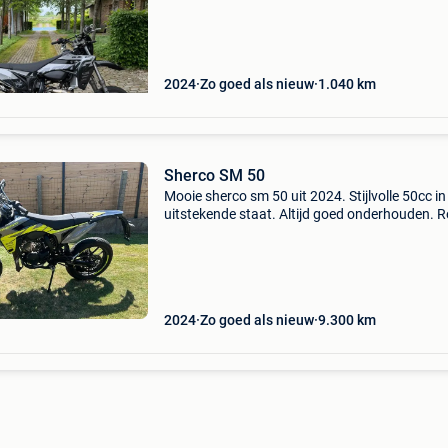
inbegrepen originele uitlaat, kappen en spiege
inbe
2024
Zo goed als nieuw
1.040
km
Sherco SM 50
Mooie sherco sm 50 uit 2024. Stijlvolle 50cc in
uitstekende staat. Altijd goed onderhouden. 
groot onderhoud op uitgevoerd. Niet opgevoe
volledig origineel. Start en rijdt perfect. Alle 
2024
Zo goed als nieuw
9.300
km