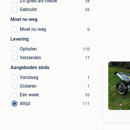
Zo goed als nieuw
54
Gebruikt
26
Moet nu weg
Moet nu weg
0
Levering
Ophalen
110
Verzenden
17
Aangeboden sinds
Vandaag
1
Gisteren
7
Een week
33
Altijd
111