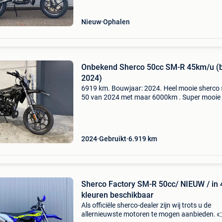
supermoto
Nieuw
Ophalen
Onbekend Sherco 50cc SM-R 45km/u (b
2024)
6919 km. Bouwjaar: 2024. Heel mooie sherco 
50 van 2024 met maar 6000km . Super mooie
supermotard ideaal om je eerste stappen van
jaar in de motorwereld te zetten in stijl. Rijdt r
en
2024
Gebruikt
6.919
km
Sherco Factory SM-R 50cc/ NIEUW / in 
kleuren beschikbaar
Als officiële sherco-dealer zijn wij trots u de
allernieuwste motoren te mogen aanbieden. 