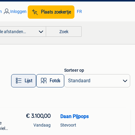
n
Inloggen
FR
Plaats zoekertje
lle afstanden…
Zoek
Sorteer op
Lijst
Foto’s
€ 3.100,00
Daan Pijpops
e
Vandaag
Stevoort
iel
)