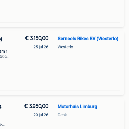
€ 3.150,00
Serneels Bikes BV (Westerlo)
j
25 jul 26
Westerlo
sm r
 50cc
af 16
emt
€ 3.950,00
Motorhuis Limburg
4
29 jul 26
Genk
👉