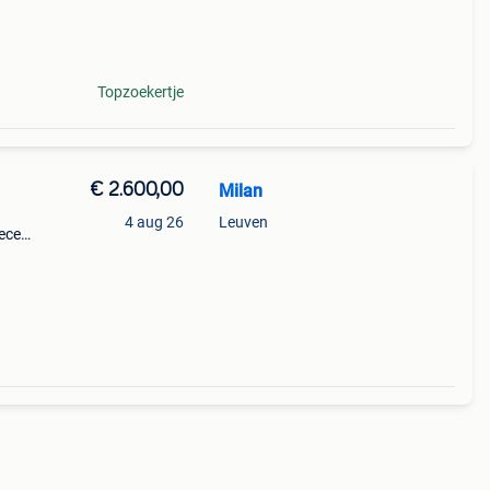
l ook
Topzoekertje
€ 2.600,00
Milan
4 aug 26
Leuven
Recent
rd,
docum