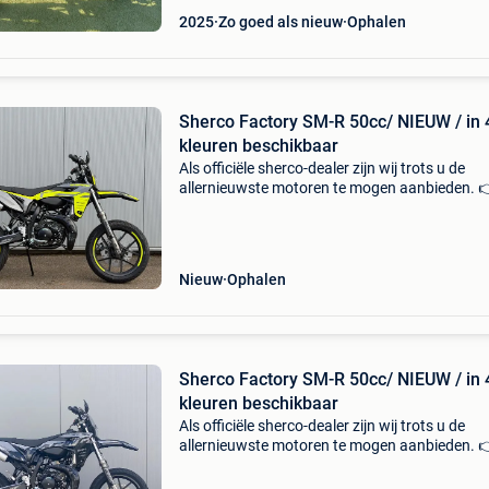
2025
Zo goed als nieuw
Ophalen
Sherco Factory SM-R 50cc/ NIEUW / in 
kleuren beschikbaar
Als officiële sherco-dealer zijn wij trots u de
allernieuwste motoren te mogen aanbieden. 
Ook alle andere sherco-modellen kun je bij ons
bestellen! De sherco factory sm-r 50 (2026) is
supermoto
Nieuw
Ophalen
Sherco Factory SM-R 50cc/ NIEUW / in 
kleuren beschikbaar
Als officiële sherco-dealer zijn wij trots u de
allernieuwste motoren te mogen aanbieden. 
Ook alle andere sherco-modellen kun je bij ons
bestellen! De sherco factory sm-r 50 (2026) is