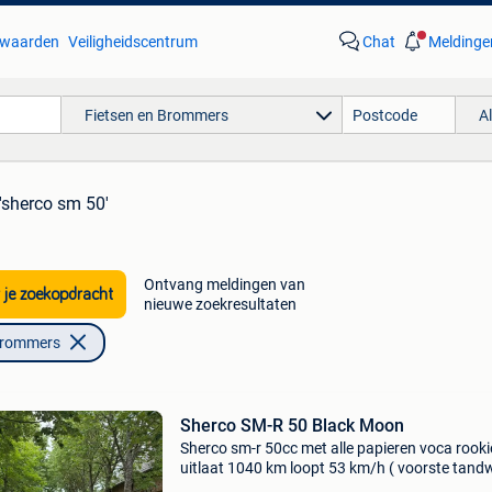
waarden
Veiligheidscentrum
Chat
Meldinge
Fietsen en Brommers
A
'sherco sm 50'
Ontvang meldingen van
 je zoekopdracht
nieuwe zoekresultaten
Brommers
Sherco SM-R 50 Black Moon
Sherco sm-r 50cc met alle papieren voca rooki
uitlaat 1040 km loopt 53 km/h ( voorste tandw
heeft 12 tanden) originele tandwiel (11 tanden