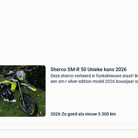
Sherco SM-R 50 Unieke kans 2026
Deze sherco verkeerd in fonkelnieuwe staat! B
een sm-r silver edition model 2026 bouwjaar is
12/2025 met slechts +- 3500km op de teller is
in fabrieksgarantie tot en met eind 2027 (in to
2026
Zo goed als nieuw
3.500
km