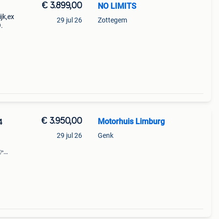
€ 3.899,00
NO LIMITS
jk,ex
29 jul 26
Zottegem
.
€ 3.950,00
Motorhuis Limburg
4
29 jul 26
Genk
👉
 dé