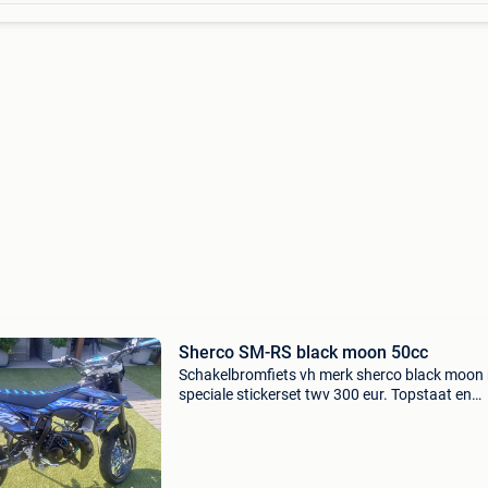
Sherco SM-RS black moon 50cc
Schakelbromfiets vh merk sherco black moon
speciale stickerset twv 300 eur. Topstaat en
volledig origineel!! 50 Cc klasse b bouwjaar 2
nieuwprijs 4199 eur ledverlichting(voor en
achter),zadelho