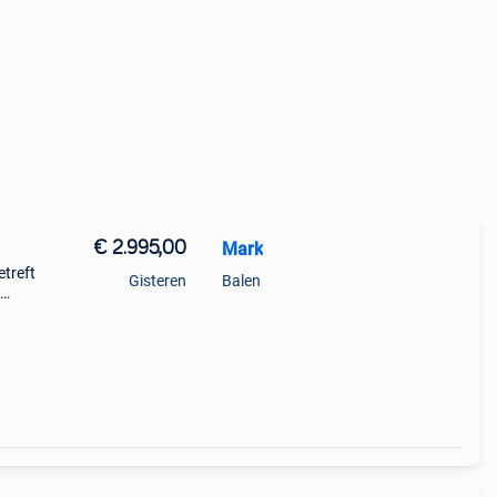
€ 2.995,00
Mark
etreft
Gisteren
Balen
 nog
taal