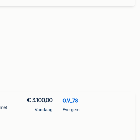
€ 3.100,00
O.V_78
 met
Vandaag
Evergem
025