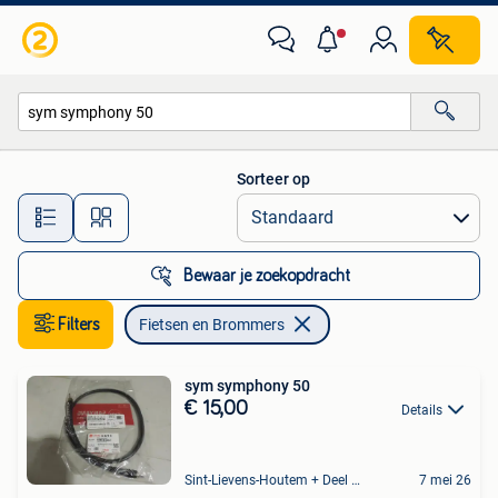
Fietsen en Brommers
Sorteer op
Alle afstanden…
Bewaar je zoekopdracht
Filters
Fietsen en Brommers
sym symphony 50
€ 15,00
Details
Sint-Lievens-Houtem + Deel Oombergen
7 mei 26