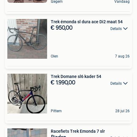
Izegem
Vandaag
Trek émonda sl dura ace Di2 maat 54
€ 950,00
Details
Olen
7 aug 26
Trek Domane sl6 kader 54
€ 1.990,00
Details
Pittem
28 jul 26
Racefiets Trek Emonda 7 slr