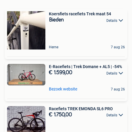
Koersfiets racefiets Trek maat 54
Bieden
Details
Herne
7 aug 26
E-Racefiets | Trek Domane + AL5 | -54%
€ 1.599,00
Details
Bezoek website
7 aug 26
Racefiets TREK EMONDA SL6 PRO
€ 1.750,00
Details