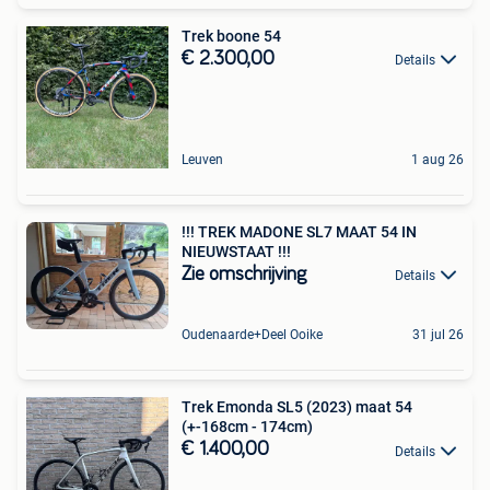
Trek boone 54
€ 2.300,00
Details
Leuven
1 aug 26
!!! TREK MADONE SL7 MAAT 54 IN
NIEUWSTAAT !!!
Zie omschrijving
Details
Oudenaarde+Deel Ooike
31 jul 26
Trek Emonda SL5 (2023) maat 54
(+-168cm - 174cm)
€ 1.400,00
Details