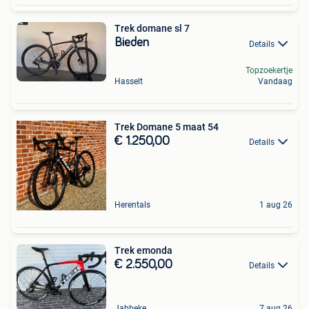
Trek domane sl 7
Bieden
Details
Topzoekertje
Hasselt
Vandaag
Trek Domane 5 maat 54
€ 1.250,00
Details
Herentals
1 aug 26
Trek emonda
€ 2.550,00
Details
Jabbeke
7 aug 26