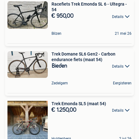
Racefiets Trek Emonda SL 6 - Ultegra -
54
€ 950,00
Details
Bilzen
21 mei 26
Trek Domane SL6 Gen2 - Carbon
endurance fiets (maat 54)
Bieden
Details
Zedelgem
Eergisteren
Trek Emonda SL5 (maat 54)
€ 1.250,00
Details
Huldenberg
2 jul 26