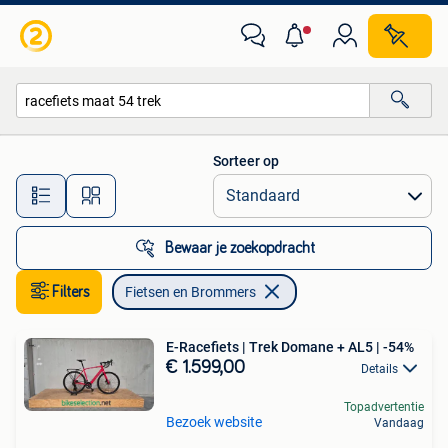
Fietsen en Brommers
Sorteer op
Alle afstanden…
Bewaar je zoekopdracht
Filters
Fietsen en Brommers
E-Racefiets | Trek Domane + AL5 | -54%
€ 1.599,00
Details
Topadvertentie
Bezoek website
Vandaag