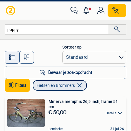
Fietsen en Brommers
Sorteer op
Alle afstanden…
Bewaar je zoekopdracht
Filters
Fietsen en Brommers
Minerva memphis 26,5 inch, frame 51
cm
€ 50,00
Details
Lembeke
31 jul 26