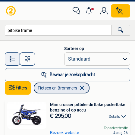
Fietsen en Brommers
Sorteer op
Alle afstanden…
Bewaar je zoekopdracht
Filters
Fietsen en Brommers
Mini crosser pitbike dirtbike pocketbike
benzine of op accu
€ 295,00
Details
Topadvertentie
Bezoek website
4 aug 26