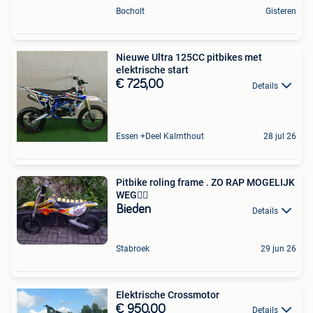
Bocholt
Gisteren
Nieuwe Ultra 125CC pitbikes met
elektrische start
€ 725,00
Details
Essen +Deel Kalmthout
28 jul 26
Pitbike roling frame . ZO RAP MOGELIJK
WEG👍🏻
Bieden
Details
Stabroek
29 jun 26
Elektrische Crossmotor
€ 950,00
Details