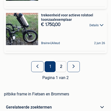
trekeenheid voor actieve rolstoel
toonzaalexemplaar
€ 1.750,00
Details
Braine-L'Alleud
2 jun 26
1
2
Pagina 1 van 2
pitbike frame in Fietsen en Brommers
Gerelateerde zoektermen