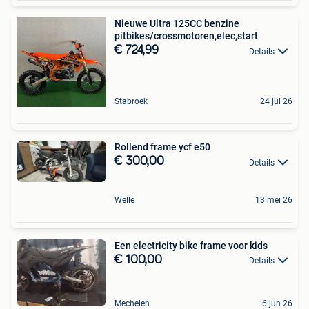
Nieuwe Ultra 125CC benzine
pitbikes/crossmotoren,elec,start
€ 724,99
Details
Stabroek
24 jul 26
Rollend frame ycf e50
€ 300,00
Details
Welle
13 mei 26
Een electricity bike frame voor kids
€ 100,00
Details
Mechelen
6 jun 26