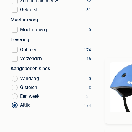
Zo goed als nieuw
52
Gebruikt
81
Moet nu weg
Moet nu weg
0
Levering
Ophalen
174
Verzenden
16
Aangeboden sinds
Vandaag
0
Gisteren
3
Een week
31
Altijd
174