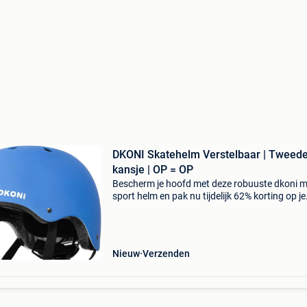
DKONI Skatehelm Verstelbaar | Tweed
kansje | OP = OP
Bescherm je hoofd met deze robuuste dkoni mu
sport helm en pak nu tijdelijk 62% korting op je
aankoop. Of je nu gaat fietsen, skaten of step
deze veelzijdige fietshelm en skatehelm biedt
topbev
Nieuw
Verzenden