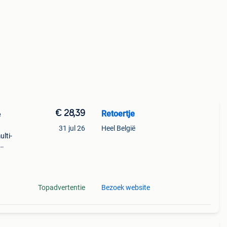
€ 28,39
Retoertje
e
31 jul 26
Heel België
lti-
pen:
Topadvertentie
Bezoek website