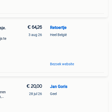
€ 64,26
Retoertje
sje.
3 aug 26
Heel België
js te
maar
tje
Bezoek website
€ 20,00
Jan Goris
eren
28 jul 26
Geel
,
ebben