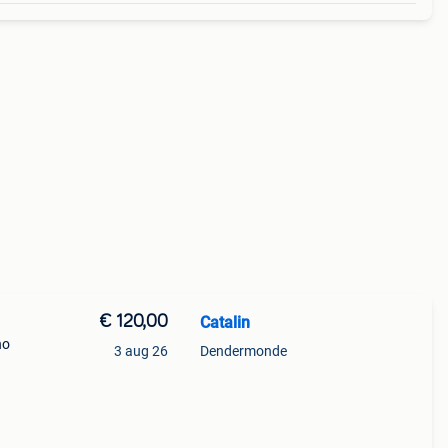
€ 120,00
Catalin
no
3 aug 26
Dendermonde