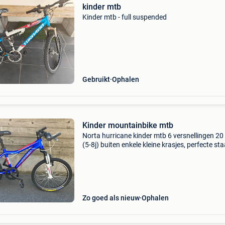
kinder mtb
Kinder mtb - full suspended
Gebruikt
Ophalen
Kinder mountainbike mtb
Norta hurricane kinder mtb 6 versnellingen 20
(5-8j) buiten enkele kleine krasjes, perfecte staa
verkoop komen er mtb banden (nieuwstaat) o
de banden op de foto.
Zo goed als nieuw
Ophalen