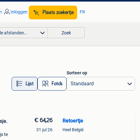
n
Inloggen
FR
Plaats zoekertje
lle afstanden…
Zoek
Sorteer op
Lijst
Foto’s
€ 64,26
Retoertje
sje.
31 jul 26
Heel België
js te