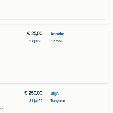
€ 25,00
Anneke
31 jul 26
Kinrooi
€ 250,00
Stijn
S
31 jul 26
Tongeren
8
ade