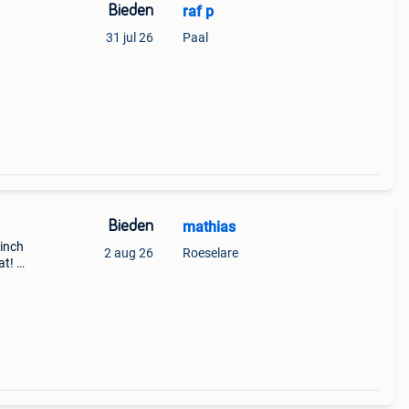
Bieden
raf p
31 jul 26
Paal
Bieden
mathias
 inch
2 aug 26
Roeselare
t! Bij
p ipv