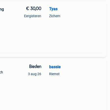
€ 30,00
Tyas
ng
Eergisteren
Zichem
Bieden
bassie
ch
3 aug 26
Riemst