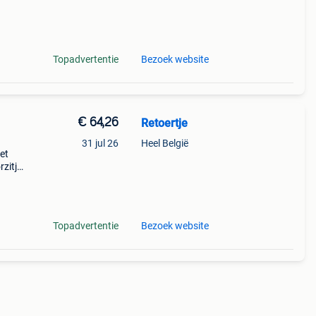
maar
tje
Topadvertentie
Bezoek website
€ 64,26
Retoertje
31 jul 26
Heel België
met
rzitje
ind.
Topadvertentie
Bezoek website