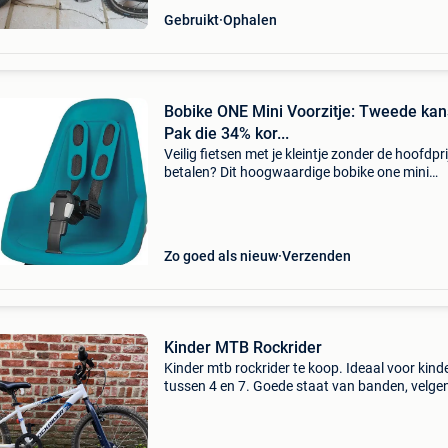
Gebruikt
Ophalen
Bobike ONE Mini Voorzitje: Tweede kan
Pak die 34% kor...
Veilig fietsen met je kleintje zonder de hoofdpri
betalen? Dit hoogwaardige bobike one mini
fietszitje staat nu online met een korting van 
liefst 34%! Dit robuuste bobike one mini voorzi
Zo goed als nieuw
Verzenden
Kinder MTB Rockrider
Kinder mtb rockrider te koop. Ideaal voor kind
tussen 4 en 7. Goede staat van banden, velgen
ketting en versnellingen. Alleen de remmen h
nazicht nodig. 20€ op te halen in geel