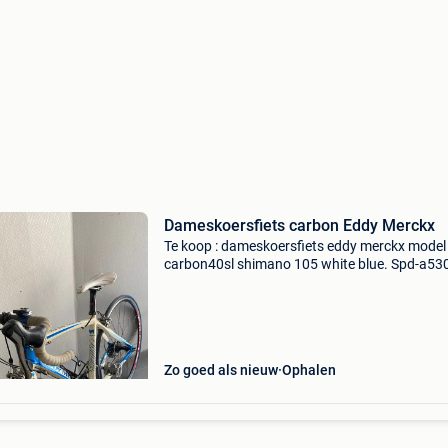
Dameskoersfiets carbon Eddy Merckx
Te koop : dameskoersfiets eddy merckx model 
carbon40sl shimano 105 white blue. Spd-a530
kan zowel met koersschoenen als gewone geb
worden. Fiets is in perfecte staat. 165M - 170
Zo goed als nieuw
Ophalen