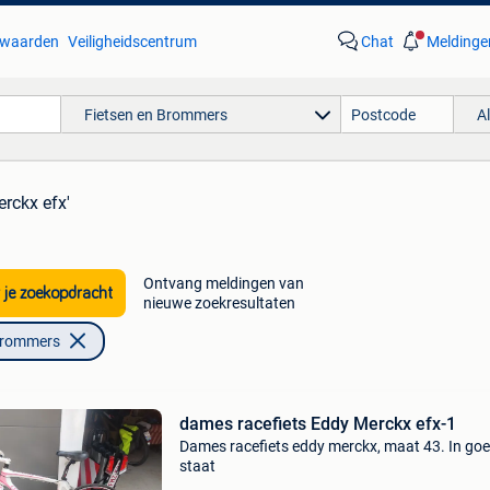
waarden
Veiligheidscentrum
Chat
Meldinge
Fietsen en Brommers
A
erckx efx'
Ontvang meldingen van
 je zoekopdracht
nieuwe zoekresultaten
Brommers
dames racefiets Eddy Merckx efx-1
Dames racefiets eddy merckx, maat 43. In go
staat