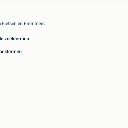
n Fietsen en Brommers
de zoektermen
zoektermen