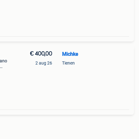
€ 400,00
Michke
mano
2 aug 26
Tienen