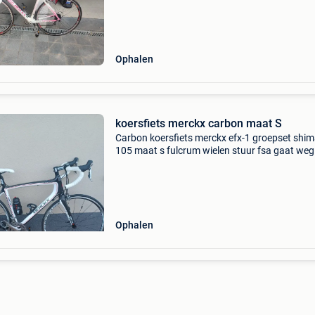
Ophalen
koersfiets merckx carbon maat S
Carbon koersfiets merckx efx-1 groepset shi
105 maat s fulcrum wielen stuur fsa gaat weg
wegens aankoop electrische fiets
Ophalen