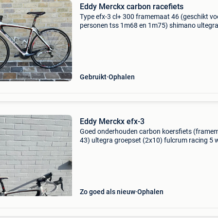
Eddy Merckx carbon racefiets
Type efx-3 cl+ 300 framemaat 46 (geschikt vo
personen tss 1m68 en 1m75) shimano ultegra
10 versnellingen inclusief schoenen maat 43 m
northwave amper 1 x gedragen
Gebruikt
Ophalen
Eddy Merckx efx-3
Goed onderhouden carbon koersfiets (frame
43) ultegra groepset (2x10) fulcrum racing 5 
met vittoria rubino banden (700-28) lichte
gebruikssporen op shifter en derailleur met p
en drin
Zo goed als nieuw
Ophalen