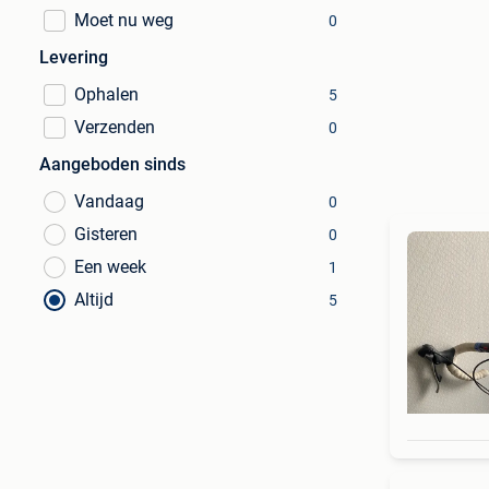
Moet nu weg
0
Levering
Ophalen
5
Verzenden
0
Aangeboden sinds
Vandaag
0
Gisteren
0
Een week
1
Altijd
5