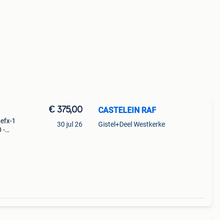
€ 375,00
CASTELEIN RAF
efx-1
30 jul 26
Gistel+Deel Westkerke
 -
ruikt
m