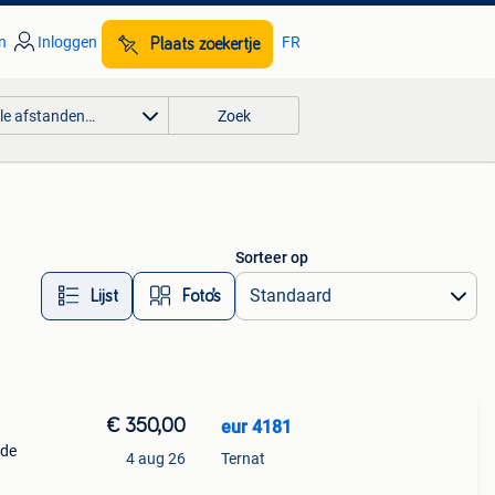
n
Inloggen
FR
Plaats zoekertje
lle afstanden…
Zoek
Sorteer op
Lijst
Foto’s
€ 350,00
eur 4181
ede
4 aug 26
Ternat