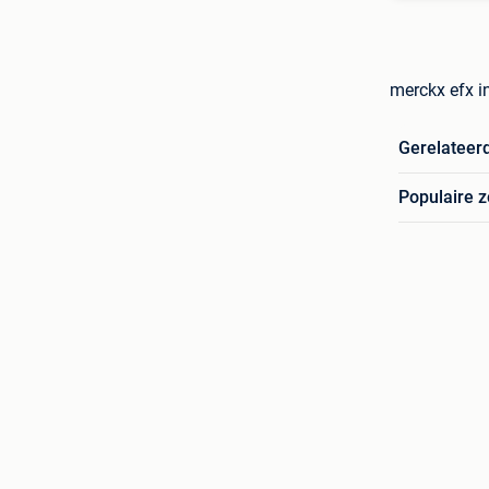
merckx efx i
Gerelateer
Populaire 