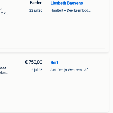
Bieden
Liesbeth Baeyens
or
22 jul 26
Haaltert + Deel Erembodegem
 2 x
erk:
€ 750,00
Bert
maat
2 jul 26
Sint-Denijs-Westrem - Afsnee
wielen
edalen