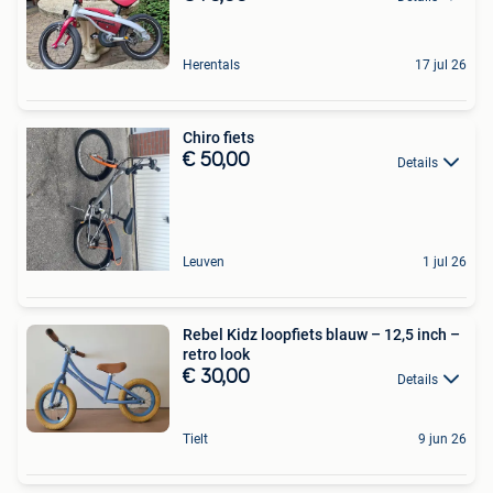
Herentals
17 jul 26
Chiro fiets
€ 50,00
Details
Leuven
1 jul 26
Rebel Kidz loopfiets blauw – 12,5 inch –
retro look
€ 30,00
Details
Tielt
9 jun 26