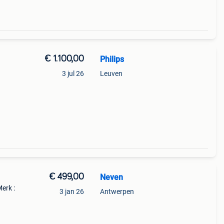
€ 1.100,00
Philips
3 jul 26
Leuven
ur
€ 499,00
Neven
Merk :
3 jan 26
Antwerpen
houder