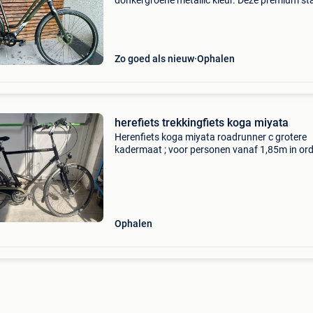
donkergroene metallic kleur. Deze premium st
en trekkingfiets staat bekend om zijn lichte
aluminium frame, comfortabele zithouding en
hoogwaa
Zo goed als nieuw
Ophalen
herefiets trekkingfiets koga miyata
Herenfiets koga miyata roadrunner c grotere
kadermaat ; voor personen vanaf 1,85m in ord
Vaste prijs 350 euro
Ophalen