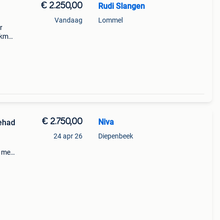
€ 2.250,00
Rudi Slangen
Vandaag
Lommel
r
2km
kel
bou
€ 2.750,00
Niva
gehad
24 apr 26
Diepenbeek
t met
 een