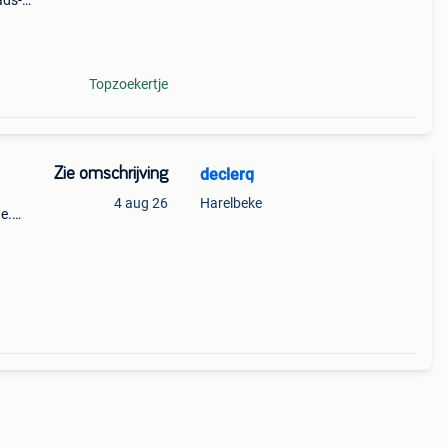
ads-
Topzoekertje
Zie omschrijving
declerq
4 aug 26
Harelbeke
e.