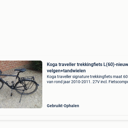
Koga traveller trekkingfiets L(60)-nieu
velgen+tandwielen
Koga traveller signature trekkingfiets maat 60 
van rond jaar 2010-2011. 27V incl. Fietscompu
fietsslot en originele bikepasspoort. Frame is i
uitstekende staat , gebruikssporen op stuur e
Gebruikt
Ophalen