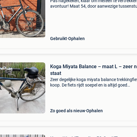
Pas nagekeken, klaar om meteen te vertrekke
avontuur! Maat 54, door aanwezige tussenst
ook kan het ook dienen tot en met maat 57, t
1m80!
Gebruikt
Ophalen
Koga Miyata Balance – maat L – zeer n
staat
Zeer degelijke koga miyata balance trekkingfie
koop. De fiets rijdt soepel en is altijd goed
onderhouden. Ideaal voor dagelijkse
verplaatsingen, woon-werkverkeer of langere
fietstochten. Uitgerus
Zo goed als nieuw
Ophalen