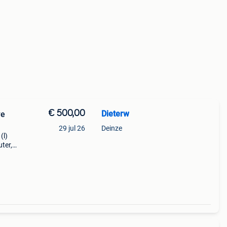
€ 500,00
Dieterw
we
29 jul 26
Deinze
(l)
ter,
n
n ba