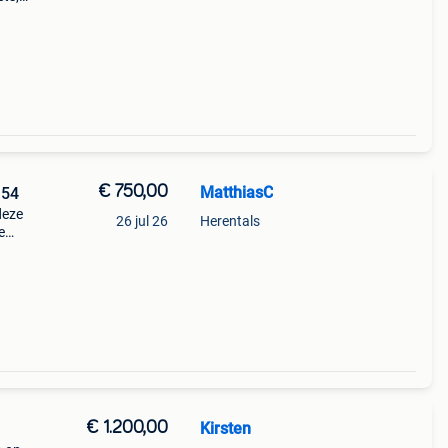
orden
g heb
€ 750,00
MatthiasC
 54
deze
26 jul 26
Herentals
e
ets
€ 1.200,00
Kirsten