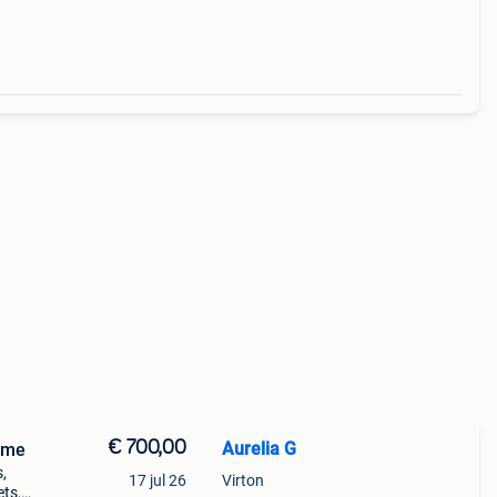
€ 700,00
Aurelia G
rome
,
17 jul 26
Virton
ets,