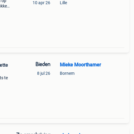
n op
10 apr 26
Lille
ukken
em
Bieden
Mieke Moorthamer
ette
8 jul 26
Bornem
ts te