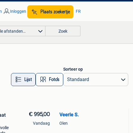
n
Inloggen
FR
Plaats zoekertje
lle afstanden…
Zoek
Sorteer op
Lijst
Foto’s
€ 995,00
Veerle S.
aat
Vandaag
Olen
lvolle