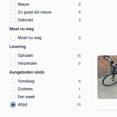
Nieuw
0
Zo goed als nieuw
9
Gebruikt
5
Moet nu weg
Moet nu weg
0
Levering
Ophalen
15
Verzenden
0
Aangeboden sinds
Vandaag
0
Gisteren
1
Een week
2
Altijd
15