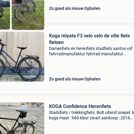
Zo goed als nieuw
Ophalen
Koga miyata F3 velo velo de ville fiets
fietsen
Damesfiets en herenfiets stadfiets santos vsf
fahrradmanufaktur fahrrad manufaktur
fahrradmanufaktur vsf velo fahrradmanufakt
velo fahrrad manufaktur fahrrad manufaktur
fahrradmanufaktur koga miyata
Zo goed als nieuw
Ophalen
KOGA Confidence Herenfiets
Stadsfiets / trekkingfiets. Bolt uiterst soepel. 
koga maat : h60 kleur zwart aankoop : 2016
versnellingen 3 x 7 verlichting voor en achter
(naafdynamo) inclusief triathlon stuur beker