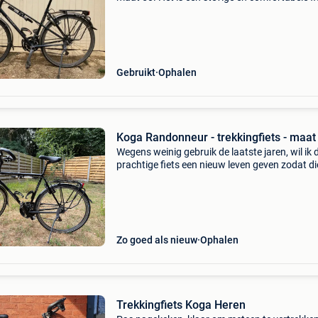
ideaal voor op reis, maar kan ook dagelijks w
gebruikt. Ik verkoop het omdat ik ruimte nodi
Gebruikt
Ophalen
Koga Randonneur - trekkingfiets - maat
Wegens weinig gebruik de laatste jaren, wil ik 
prachtige fiets een nieuw leven geven zodat di
terug kan gebruikt worden waar het echt voor
bedoeld is: reizen. Het is een echte premium fi
die
Zo goed als nieuw
Ophalen
Trekkingfiets Koga Heren