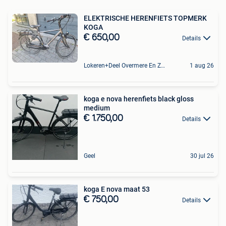
ELEKTRISCHE HERENFIETS TOPMERK
KOGA
€ 650,00
Details
Lokeren+Deel Overmere En Zele
1 aug 26
koga e nova herenfiets black gloss
medium
€ 1.750,00
Details
Geel
30 jul 26
koga E nova maat 53
€ 750,00
Details