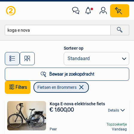
Fietsen en Brommers
Sorteer op
Alle afstanden…
Bewaar je zoekopdracht
Filters
Fietsen en Brommers
Koga E-nova elektrische fiets
€ 1.600,00
Details
Topzoekertje
Peer
Vandaag