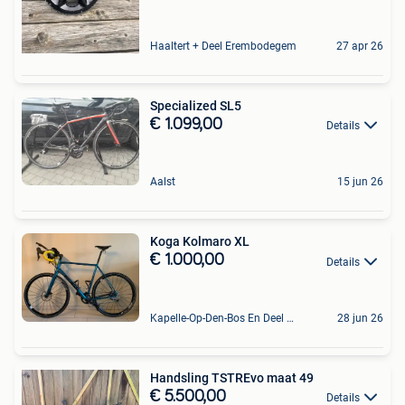
Haaltert + Deel Erembodegem
27 apr 26
Specialized SL5
€ 1.099,00
Details
Aalst
15 jun 26
Koga Kolmaro XL
€ 1.000,00
Details
Kapelle-Op-Den-Bos En Deel Van Zemst
28 jun 26
Handsling TSTREvo maat 49
€ 5.500,00
Details