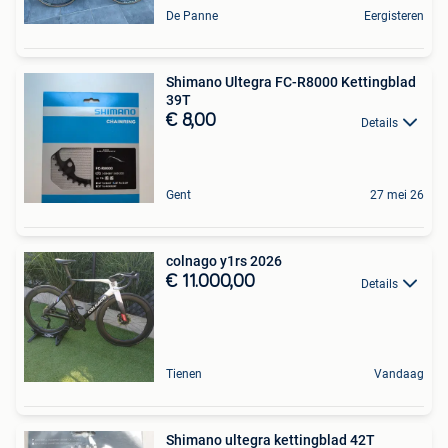
De Panne
Eergisteren
Shimano Ultegra FC-R8000 Kettingblad
39T
€ 8,00
Details
Gent
27 mei 26
colnago y1rs 2026
€ 11.000,00
Details
Tienen
Vandaag
Shimano ultegra kettingblad 42T