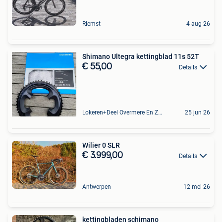
Riemst
4 aug 26
Shimano Ultegra kettingblad 11s 52T
€ 55,00
Details
Lokeren+Deel Overmere En Zele
25 jun 26
Wilier 0 SLR
€ 3.999,00
Details
Antwerpen
12 mei 26
kettingbladen schimano