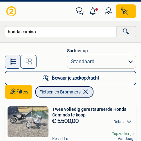
Fietsen en Brommers
Sorteer op
Alle afstanden…
Bewaar je zoekopdracht
Filters
Fietsen en Brommers
Twee volledig gerestaureerde Honda
Camino's te koop
€ 5.500,00
Details
Topzoekertje
Kessel-Lo
Vandaag