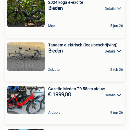
2024 koga e-excite
Bieden
Details
Meer
5 jun 26
Tandem elektrisch (lees beschrijving)
Bieden
Details
Zelzate
2 feb 26
Gazelle Medeo T9 55cm nieuw
€ 1.999,00
Details
Ardooie
9 jun 26