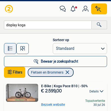
Fietsen en Brommers
Sorteer op
Alle afstanden…
Bewaar je zoekopdracht
Filters
Fietsen en Brommers
E-Bike | Koga Pace B10 | -50%
€ 2.599,00
Details
Topadvertentie
Bezoek website
30 jul 26