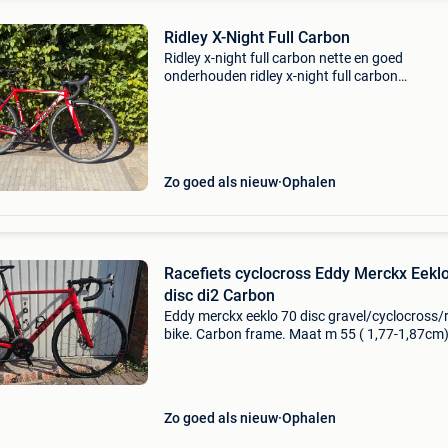
Ridley X-Night Full Carbon
Ridley x-night full carbon nette en goed
onderhouden ridley x-night full carbon
cyclocrossfiets. Ideaal voor cyclocross, gravel
sportieve ritten op de weg. De fiets is technisc
goede staat en k
Zo goed als nieuw
Ophalen
Racefiets cyclocross Eddy Merckx Eekl
disc di2 Carbon
Eddy merckx eeklo 70 disc gravel/cyclocross/
bike. Carbon frame. Maat m 55 ( 1,77-1,87cm
shimano 105 di2 elektronische 2x12. Wielen
fulcrum racing 5. Momenteel met weg banden
pirelli p7 sport 700
Zo goed als nieuw
Ophalen