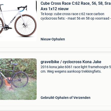
Cube Cross Race C:62 Race, 56, 58, Sr
Axs 1x12 nieuw
Te koop: cube cross race c:62 race carbon
cyclocross fiets: - maat 56 en 58 op voorraad -
carbon frameset - cyclocross fiets, maar ook a
racefiets te gebruiken - sram axs 1x12 elektris
schakelen t
Nieuw
Ophalen
gravelbike / cyclocross Kona Jake
2016 kona jake 6061 race light framehoogte 
cm. Weg wegens aankoop trekkingfiets.
Gebruikt
Ophalen of Verzenden