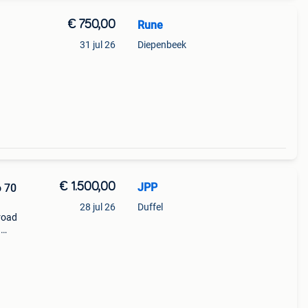
€ 750,00
Rune
31 jul 26
Diepenbeek
 en
h in
€ 1.500,00
JPP
o 70
28 jul 26
Duffel
road
)