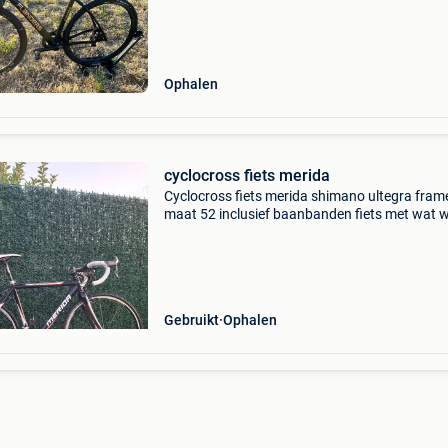
seizoen mee gereden
Ophalen
cyclocross fiets merida
Cyclocross fiets merida shimano ultegra fram
maat 52 inclusief baanbanden fiets met wat 
aan. Remmen afstellen derailleur wieltjes zijn 
Gebruikt
Ophalen