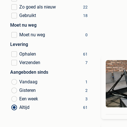
Zo goed als nieuw
22
Gebruikt
18
Moet nu weg
Moet nu weg
0
Levering
Ophalen
61
Verzenden
7
Aangeboden sinds
Vandaag
1
Gisteren
2
Een week
3
Altijd
61