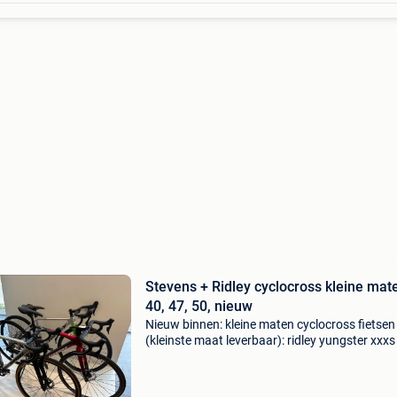
Stevens + Ridley cyclocross kleine mat
40, 47, 50, nieuw
Nieuw binnen: kleine maten cyclocross fietsen
(kleinste maat leverbaar): ridley yungster xxxs
cm, carbon frameset: compleet vanaf 2699 eu
ridley grifn xxs / 404 cm, prijs op aanvraag ridl
n