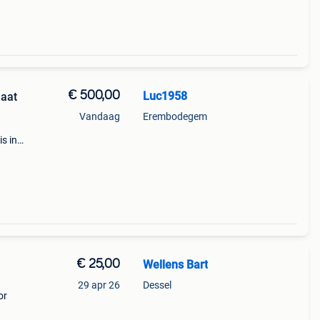
€ 500,00
Luc1958
maat
Vandaag
Erembodegem
is in
. ✔
lledi
€ 25,00
Wellens Bart
29 apr 26
Dessel
or