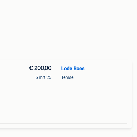
€ 200,00
Lode Boes
5 mrt 25
Temse