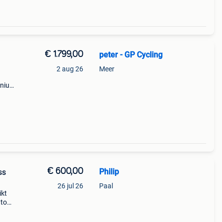
€ 1.799,00
peter - GP Cycling
,
2 aug 26
Meer
minium
x11
ium
€ 600,00
Philip
ss
26 jul 26
Paal
ikt
ttom
s
 met