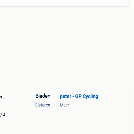
Bieden
peter - GP Cycling
en,
Gisteren
Meer
 / 40
ro
ey x-