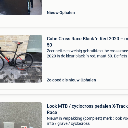
een 10 spee
Nieuw
Ophalen
Cube Cross Race Black ’n Red 2020 – 
50
Zeer nette en weinig gebruikte cube cross race
2020 in de kleur black ’n red, maat 50. De fiets 
uitstekende staat en altijd goed onderhouden
Heel weinig kilometers gereden ✔ technisch vo
Zo goed als nieuw
Ophalen
Look MTB / cyclocross pedalen X-Track
Race
Nieuw in verpakking (compleet) merk : look vo
mtb / gravel/ cyclocross