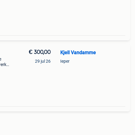
€ 300,00
Kjell Vandamme
e
29 jul 26
Ieper
werk
op.