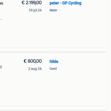
€ 2.199,00
peter - GP Cycling
am
29 jul 26
Meer
ls
ch
€ 600,00
hilde
52
2 aug 26
Gent