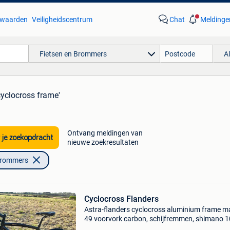
waarden
Veiligheidscentrum
Chat
Meldinge
Fietsen en Brommers
A
cyclocross frame'
Ontvang meldingen van
 je zoekopdracht
nieuwe zoekresultaten
Brommers
Cyclocross Flanders
Astra-flanders cyclocross aluminium frame m
49 voorvork carbon, schijfremmen, shimano 
originele factuur aanwezig zonder pedalen eé