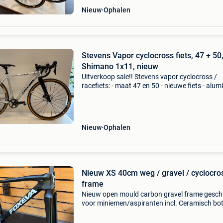
Nieuw
Ophalen
Stevens Vapor cyclocross fiets, 47 + 50
Shimano 1x11, nieuw
Uitverkoop sale!! Stevens vapor cyclocross /
racefiets: - maat 47 en 50 - nieuwe fiets - alu
frame met lichte carbon vork - shimano grx 1
speed - schijfremmen en steekassen - alumin
wielse
Nieuw
Ophalen
Nieuw XS 40cm weg / gravel / cyclocro
frame
Nieuw open mould carbon gravel frame gesch
voor miniemen/aspiranten incl. Ceramisch bo
bracket, alu stuurpen en alu zadelpen. Frame i
nieuw en kan eventueel worden afgemonteerd