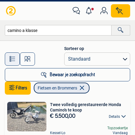
Fietsen en Brommers
Sorteer op
Alle afstanden…
Bewaar je zoekopdracht
Filters
Fietsen en Brommers
Twee volledig gerestaureerde Honda
Camino's te koop
€ 5.500,00
Details
Topzoekertje
Kessel-Lo
Vandaag