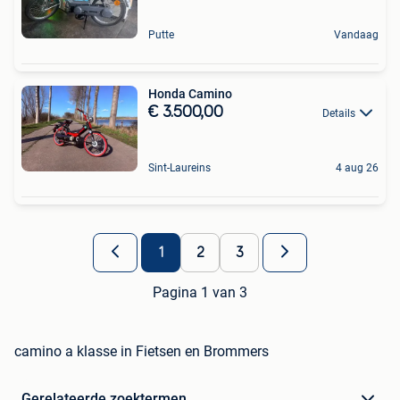
Putte
Vandaag
Honda Camino
€ 3.500,00
Details
Sint-Laureins
4 aug 26
1
2
3
Pagina 1 van 3
camino a klasse in Fietsen en Brommers
Gerelateerde zoektermen