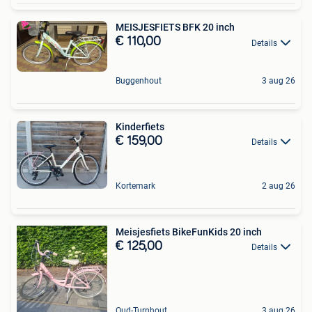
MEISJESFIETS BFK 20 inch
€ 110,00
Details
Buggenhout
3 aug 26
Kinderfiets
€ 159,00
Details
Kortemark
2 aug 26
Meisjesfiets BikeFunKids 20 inch
€ 125,00
Details
Oud-Turnhout
3 aug 26