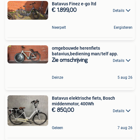
Batavus Finez e-go ltd
€ 1.899,00
Details
Neerpelt
Eergisteren
omgebouwde herenfiets
batavius,bediening man/telf app.
Zie omschrijving
Details
Deinze
5 aug 26
Batavus elektrische fiets, Bosch
middenmotor, 400Wh
€ 850,00
Details
Geleen
7 aug 26