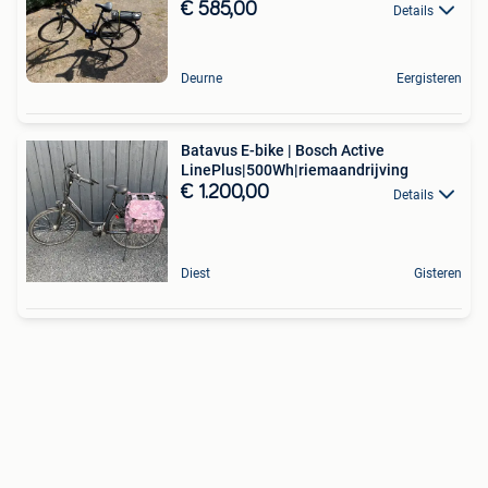
€ 585,00
Details
Deurne
Eergisteren
Batavus E-bike | Bosch Active
LinePlus|500Wh|riemaandrijving
€ 1.200,00
Details
Diest
Gisteren