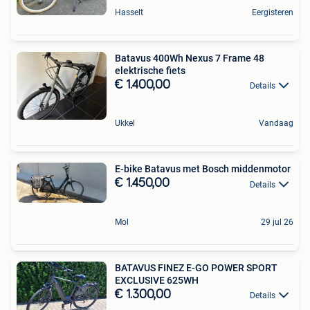
Hasselt
Eergisteren
Batavus 400Wh Nexus 7 Frame 48
elektrische fiets
€ 1.400,00
Details
Ukkel
Vandaag
E-bike Batavus met Bosch middenmotor
€ 1.450,00
Details
Mol
29 jul 26
BATAVUS FINEZ E-GO POWER SPORT
EXCLUSIVE 625WH
€ 1.300,00
Details