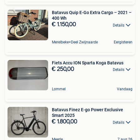
Batavus Quip E-Go Extra Cargo – 2021 –
400 Wh
€ 1.150,00
Details
Merelbeke+Deel Zwijnaarde
Eergisteren
Fiets Accu ION Sparta Koga Batavus
€ 250,00
Details
Lommel
Vandaag
Batavus Finez E-go Power Exclusive
Smart 2025
€ 1.800,00
Details
Meerle
7 aug 26