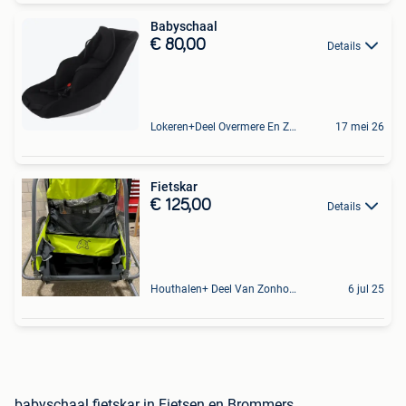
Babyschaal
€ 80,00
Details
Lokeren+Deel Overmere En Zele
17 mei 26
Fietskar
€ 125,00
Details
Houthalen+ Deel Van Zonhoven En Zolder
6 jul 25
babyschaal fietskar in Fietsen en Brommers