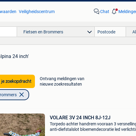
waarden
Veiligheidscentrum
Chat
Meldinge
Fietsen en Brommers
A
alpina 24 inch'
Ontvang meldingen van
 je zoekopdracht
nieuwe zoekresultaten
Brommers
VOLARE 3V 24 INCH 8J-12J
Torpedo achter handrem vooraan 3 versnellin
anti-diefstalslot bloemendecoratie led verlicht
prijs €135