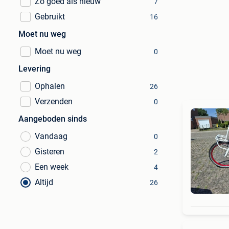
Zo goed als nieuw
7
Gebruikt
16
Moet nu weg
Moet nu weg
0
Levering
Ophalen
26
Verzenden
0
Aangeboden sinds
Vandaag
0
Gisteren
2
Een week
4
Altijd
26