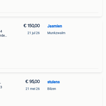
€ 150,00
Jasmien
24
21 jul 26
Munkzwalm
orde
3
je
€ 95,00
stulens
.
 3
21 mei 26
Bilzen