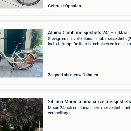
Gebruikt
Ophalen
Alpina Clubb meisjesfiets 24” – rijklaar
Stevige en stijlvolle alpina clubb meisjesfiets (
inch) te koop. De fiets is technisch volledig in 
en rijdt perfect. Uitgerust met shimano nexus 
versnellingen, een handig (afneembaar) mand
Zo goed als nieuw
Ophalen
24 inch Mooie alpina curve meisjesfiets
Mooie 24inch en alpina curve meisjesfiets met
versnellingen.