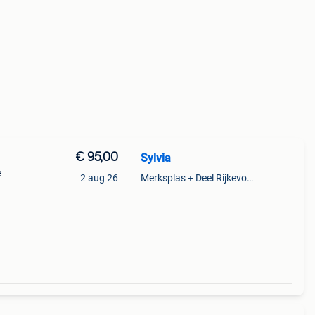
€ 95,00
Sylvia
e
2 aug 26
Merksplas + Deel Rijkevorsel
ns