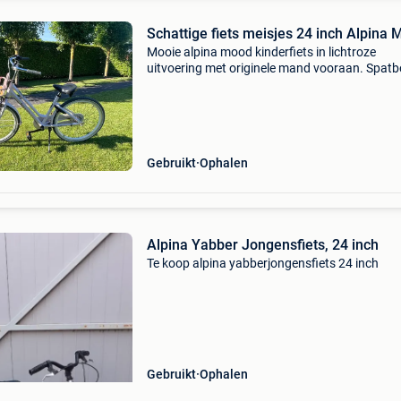
Schattige fiets meisjes 24 inch Alpina
Mooie alpina mood kinderfiets in lichtroze
uitvoering met originele mand vooraan. Spatb
achteraan ontbreekt. Met 3 versnellingen en
standaard. Bijpassende helm aan 20 euro
Gebruikt
Ophalen
Alpina Yabber Jongensfiets, 24 inch
Te koop alpina yabberjongensfiets 24 inch
Gebruikt
Ophalen