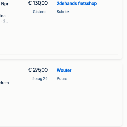
€ 130,00
2dehands fietsshop
. Npr
Gisteren
Schriek
ina. -
 - 2
 vork
€ 275,00
Wouter
5 aug 26
Puurs
ndrem
In
nen