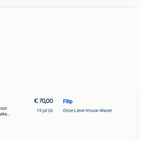
€ 70,00
Filip
voor
19 jul 26
Onze-Lieve-Vrouw-Waver
rake
kan