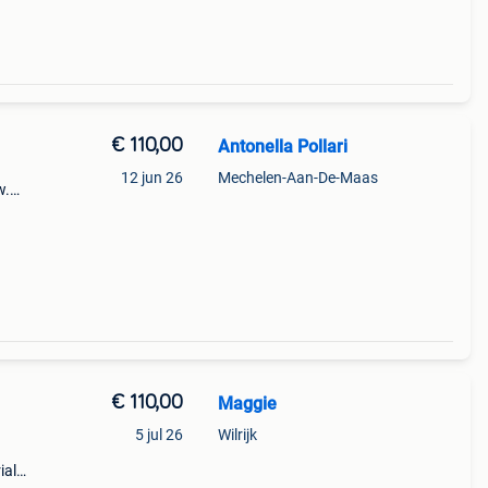
€ 110,00
Antonella Pollari
12 jun 26
Mechelen-Aan-De-Maas
w.
€ 110,00
Maggie
5 jul 26
Wilrijk
ial