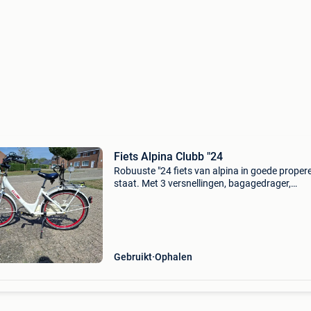
Fiets Alpina Clubb "24
Robuuste "24 fiets van alpina in goede proper
staat. Met 3 versnellingen, bagagedrager,
terugtraprem en voorwielrem. Gewone
gebruikerssporen, geen roest. Mag weg wege
overschakelen naar een gr
Gebruikt
Ophalen