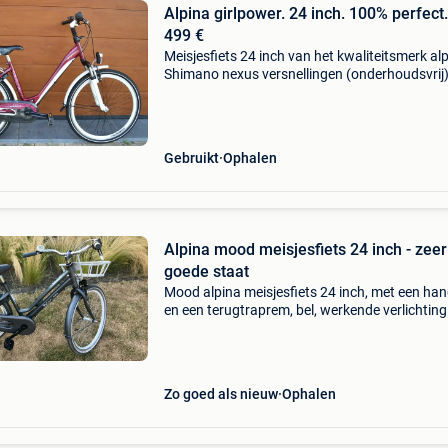
Alpina girlpower. 24 inch. 100% perfect
499 €
Meisjesfiets 24 inch van het kwaliteitsmerk alp
Shimano nexus versnellingen (onderhoudsvrij)
handremmen met krachtige v-brakes - verende
- ledverlichting voor + achteraan - gelzadel - g
Gebruikt
Ophalen
Alpina mood meisjesfiets 24 inch - zeer
goede staat
Mood alpina meisjesfiets 24 inch, met een ha
en een terugtraprem, bel, werkende verlichting
vooraan en achteraan (op batterijen) en slot. 
zeer goede staat, weinig gebruikt en altijd bin
ges
Zo goed als nieuw
Ophalen