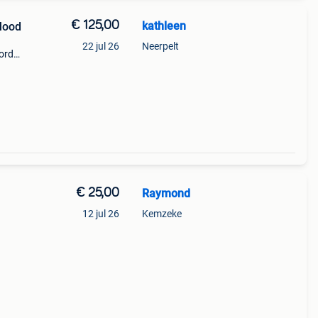
€ 125,00
kathleen
 Mood
22 jul 26
Neerpelt
ord
€ 25,00
Raymond
12 jul 26
Kemzeke