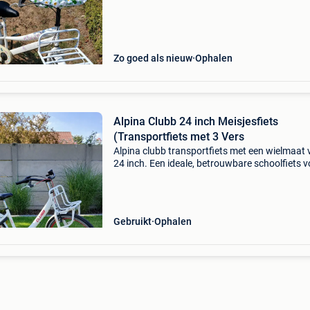
Zo goed als nieuw
Ophalen
Alpina Clubb 24 inch Meisjesfiets
(Transportfiets met 3 Vers
Alpina clubb transportfiets met een wielmaat
24 inch. Een ideale, betrouwbare schoolfiets v
meiden in de leeftijd van circa 8 tot 11 jaar
specificaties: merk/model: alpina clubb wielma
24 in
Gebruikt
Ophalen