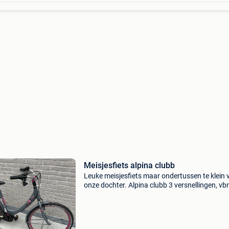
Meisjesfiets alpina clubb
Leuke meisjesfiets maar ondertussen te klein 
onze dochter. Alpina clubb 3 versnellingen, vb
en terugtraprem, wielmaat 24 inch. Wit rekje 
eraf.