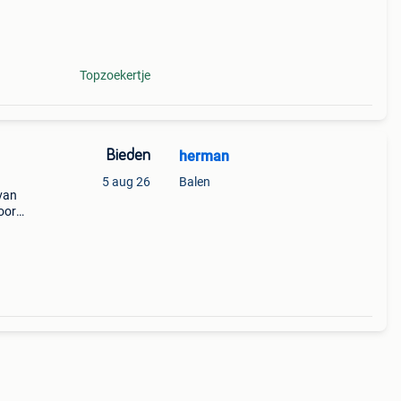
Topzoekertje
Bieden
herman
5 aug 26
Balen
 van
oor
at: