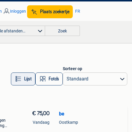
n
Inloggen
FR
Plaats zoekertje
lle afstanden…
Zoek
Sorteer op
Lijst
Foto’s
€ 75,00
be
gen
Vandaag
Oostkamp
ing