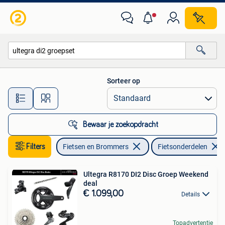
Fietsonderdelen
Sorteer op
Alle afstanden…
Bewaar je zoekopdracht
Filters
Fietsen en Brommers
Fietsonderdelen
Ultegra R8170 DI2 Disc Groep Weekend
deal
€ 1.099,00
Details
Topadvertentie