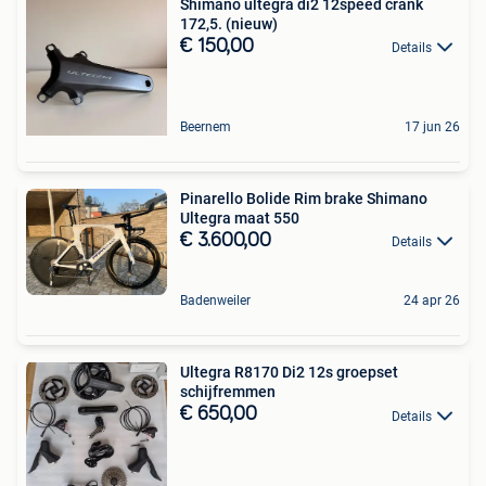
Shimano ultegra di2 12speed crank
172,5. (nieuw)
€ 150,00
Details
Beernem
17 jun 26
Pinarello Bolide Rim brake Shimano
Ultegra maat 550
€ 3.600,00
Details
Badenweiler
24 apr 26
Ultegra R8170 Di2 12s groepset
schijfremmen
€ 650,00
Details