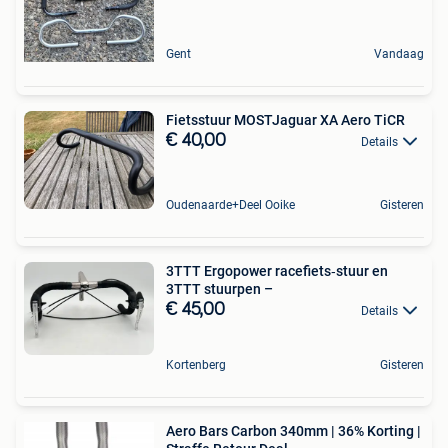
Gent
Vandaag
Fietsstuur MOSTJaguar XA Aero TiCR
€ 40,00
Details
Oudenaarde+Deel Ooike
Gisteren
3TTT Ergopower racefiets‑stuur en
3TTT stuurpen –
€ 45,00
Details
Kortenberg
Gisteren
Aero Bars Carbon 340mm | 36% Korting |