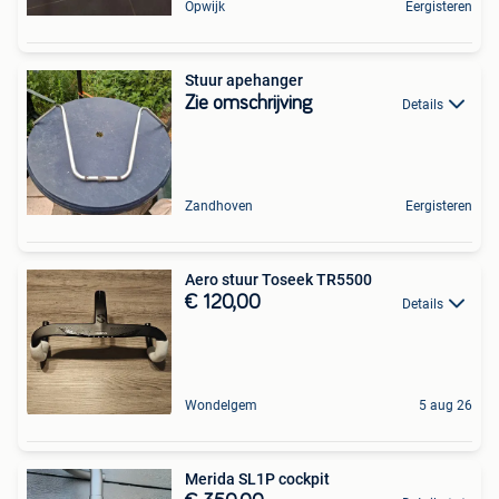
Opwijk
Eergisteren
Stuur apehanger
Zie omschrijving
Details
Zandhoven
Eergisteren
Aero stuur Toseek TR5500
€ 120,00
Details
Wondelgem
5 aug 26
Merida SL1P cockpit