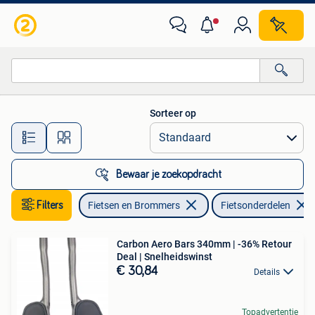
Fietsonderdelen
Sorteer op
Alle afstanden…
Bewaar je zoekopdracht
Filters
Fietsen en Brommers
Fietsonderdelen
Carbon Aero Bars 340mm | -36% Retour
Deal | Snelheidswinst
€ 30,84
Details
Topadvertentie