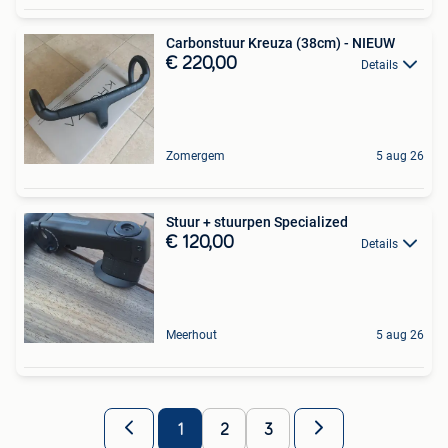
Carbonstuur Kreuza (38cm) - NIEUW
€ 220,00
Details
Zomergem
5 aug 26
Stuur + stuurpen Specialized
€ 120,00
Details
Meerhout
5 aug 26
1
2
3