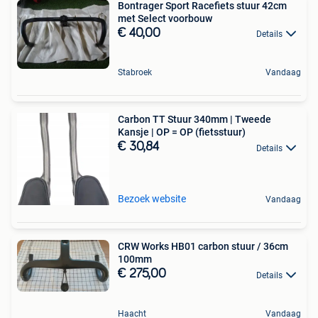
Bontrager Sport Racefiets stuur 42cm
met Select voorbouw
€ 40,00
Details
Stabroek
Vandaag
Carbon TT Stuur 340mm | Tweede
Kansje | OP = OP (fietsstuur)
€ 30,84
Details
Bezoek website
Vandaag
CRW Works HB01 carbon stuur / 36cm
100mm
€ 275,00
Details
Haacht
Vandaag