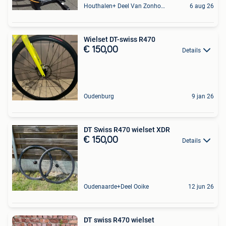
Houthalen+ Deel Van Zonhoven En Zolder
6 aug 26
Wielset DT-swiss R470
€ 150,00
Details
Oudenburg
9 jan 26
DT Swiss R470 wielset XDR
€ 150,00
Details
Oudenaarde+Deel Ooike
12 jun 26
DT swiss R470 wielset