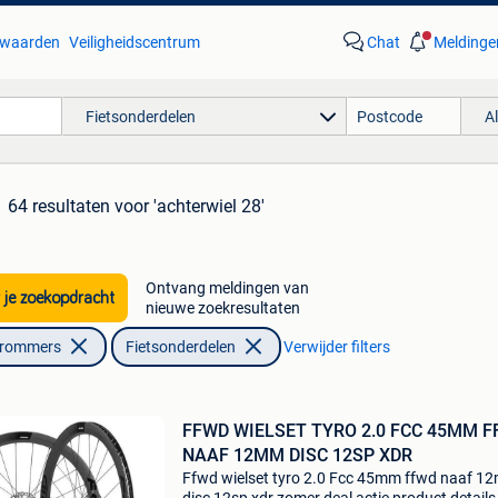
waarden
Veiligheidscentrum
Chat
Meldinge
Fietsonderdelen
A
64 resultaten
voor 'achterwiel 28'
Ontvang meldingen van
 je zoekopdracht
nieuwe zoekresultaten
Brommers
Fietsonderdelen
Verwijder filters
FFWD WIELSET TYRO 2.0 FCC 45MM 
NAAF 12MM DISC 12SP XDR
Ffwd wielset tyro 2.0 Fcc 45mm ffwd naaf 1