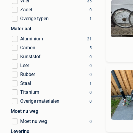
Wiel
36
Zadel
0
Overige typen
1
Materiaal
Aluminium
21
Carbon
5
Kunststof
0
Leer
0
Rubber
0
Staal
1
Titanium
0
Overige materialen
0
Moet nu weg
Moet nu weg
0
Levering