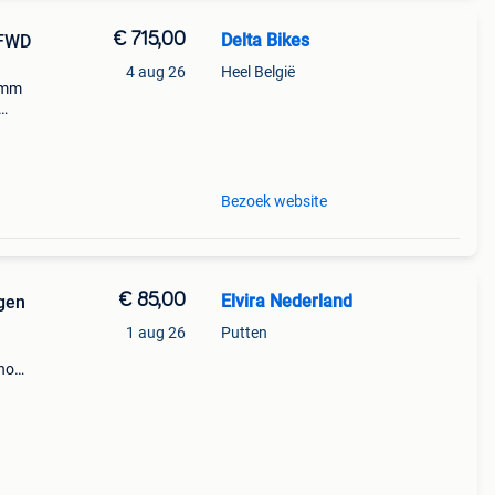
€ 715,00
Delta Bikes
FFWD
4 aug 26
Heel België
2mm
: 24
Bezoek website
€ 85,00
Elvira Nederland
ngen
1 aug 26
Putten
ano
x