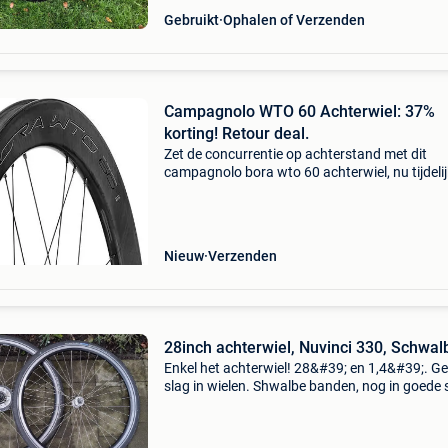
Gebruikt
Ophalen of Verzenden
Campagnolo WTO 60 Achterwiel: 37%
korting! Retour deal.
Zet de concurrentie op achterstand met dit
campagnolo bora wto 60 achterwiel, nu tijdelij
beschikbaar met een waanzinnige korting van
Dit topsegment campagnolo achterwiel is de
ultieme upgrade v
Nieuw
Verzenden
28inch achterwiel, Nuvinci 330, Schwal
Enkel het achterwiel! 28&#39; en 1,4&#39;. G
slag in wielen. Shwalbe banden, nog in goede 
Achterwiel voorzien van nuvinci 330
naafversnelling. Ongeveer 7000km gereden.