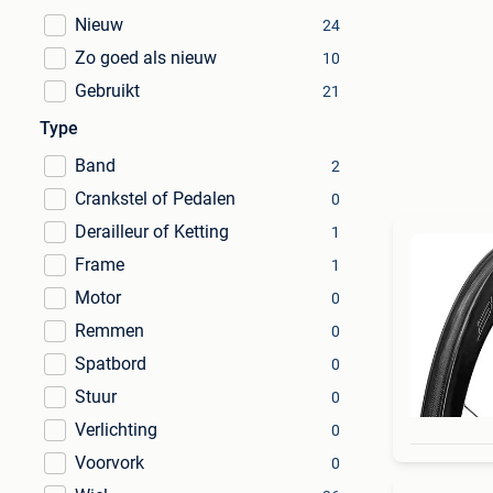
Nieuw
24
Zo goed als nieuw
10
Gebruikt
21
Type
Band
2
Crankstel of Pedalen
0
Derailleur of Ketting
1
Frame
1
Motor
0
Remmen
0
Spatbord
0
Stuur
0
Verlichting
0
Voorvork
0