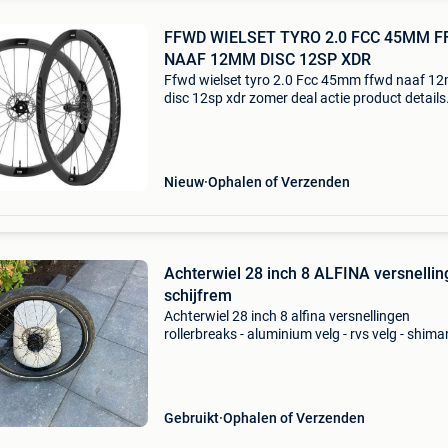
FFWD WIELSET TYRO 2.0 FCC 45MM 
NAAF 12MM DISC 12SP XDR
Ffwd wielset tyro 2.0 Fcc 45mm ffwd naaf 1
disc 12sp xdr zomer deal actie product details
gebruik product: gravel, racefiets type
spaaknippels: messing aantal spaken voorwiel
aantal spaken acht
Nieuw
Ophalen of Verzenden
Achterwiel 28 inch 8 ALFINA versnelli
schijfrem
Achterwiel 28 inch 8 alfina versnellingen
rollerbreaks - aluminium velg - rvs velg - shim
alfina ( sg-c7001-8 ) met 8 versnellingen en
schijfrem - rem : schijfrem 180 mm - band : 28 
2.15 Verzendk
Gebruikt
Ophalen of Verzenden