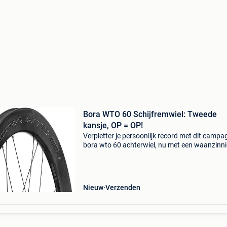
Bora WTO 60 Schijfremwiel: Tweede
kansje, OP = OP!
Verpletter je persoonlijk record met dit campa
bora wto 60 achterwiel, nu met een waanzinn
korting van 37%. Dit topsegment achterwiel vo
racefiets is de upgrade die elke serieuze fietser
Nieuw
Verzenden