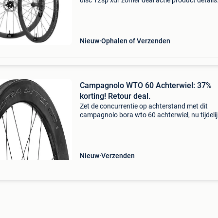
disc 12sp xdr zomer deal actie product details
gebruik product: gravel, racefiets type
spaaknippels: messing aantal spaken voorwiel
aantal spaken acht
Nieuw
Ophalen of Verzenden
Campagnolo WTO 60 Achterwiel: 37%
korting! Retour deal.
Zet de concurrentie op achterstand met dit
campagnolo bora wto 60 achterwiel, nu tijdelij
beschikbaar met een waanzinnige korting van
Dit topsegment campagnolo achterwiel is de
ultieme upgrade v
Nieuw
Verzenden