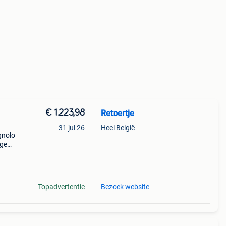
€ 1.223,98
Retoertje
31 jul 26
Heel België
gnolo
ige
or je
Topadvertentie
Bezoek website