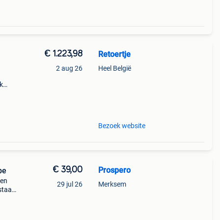
€ 1.223,98
Retoertje
2 aug 26
Heel België
k
 37%.
Bezoek website
€ 39,00
Prospero
be
een
29 jul 26
Merksem
staat.