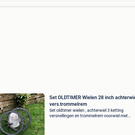
Set OLDTIMER Wielen 28 inch achterwie
vers.trommelrem
Set oldtimer wielen , achterwiel 3 ketting
versnellingen en trommelrem voorwiel met
trommelrem wielen recht achterwiel: - alumin
velg ( vuelta tempst) - rvs spaken - sturmey ar
naaf naaf met 3