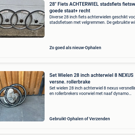
28" Fiets ACHTERWIEL stadsfiets fietsw
goede staat+ recht
Diverse 28 inch fiets achterwielen geschikt vo
stadsfietsen met velgremmen. De gebruikte wi
werden nagezien en gekuist en zijn dus in goe
propere staat. Geen kapotte spaken maar str
re
Zo goed als nieuw
Ophalen
Set Wielen 28 inch achterwiel 8 NEXUS
versne. rollerbrake
Set wielen 28 inch achterwiel 8 nexus versnell
en rollerbrekers voorwiel met naaf dynamo
rollerbreaks wielen recht wielen geschikt voor
velgrem achterwiel: - aluminium velg ( saferyli
2000)
Gebruikt
Ophalen of Verzenden