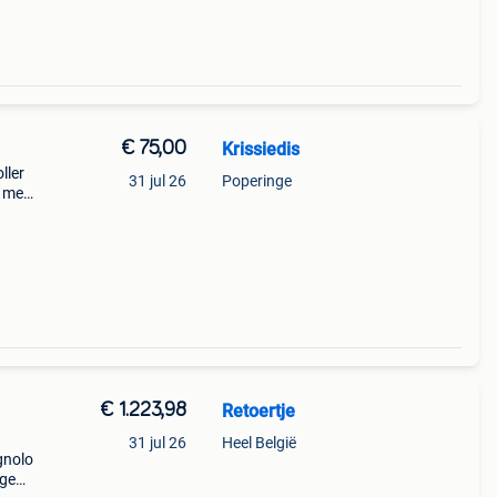
€ 75,00
Krissiedis
ller
31 jul 26
Poperinge
 met
rfect
€ 1.223,98
Retoertje
31 jul 26
Heel België
gnolo
ige