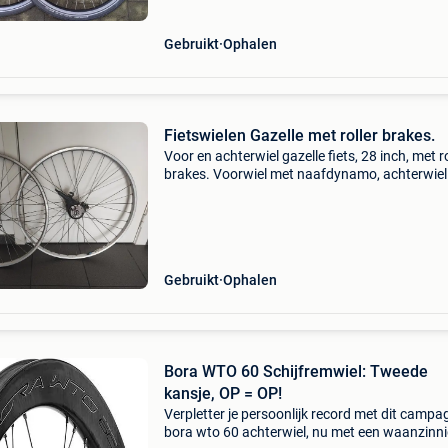
Gebruikt
Ophalen
Fietswielen Gazelle met roller brakes.
Voor en achterwiel gazelle fiets, 28 inch, met ro
brakes. Voorwiel met naafdynamo, achterwiel
7 nexus versnellingen (sg-7r46). Wielen zijn pe
recht.
Gebruikt
Ophalen
Bora WTO 60 Schijfremwiel: Tweede
kansje, OP = OP!
Verpletter je persoonlijk record met dit campa
bora wto 60 achterwiel, nu met een waanzinn