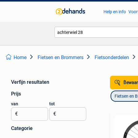
Help en info
Voor
Home
Fietsen en Brommers
Fietsonderdelen
Verfijn resultaten
Bewaar
Prijs
Fietsen en 
van
tot
€
€
Categorie