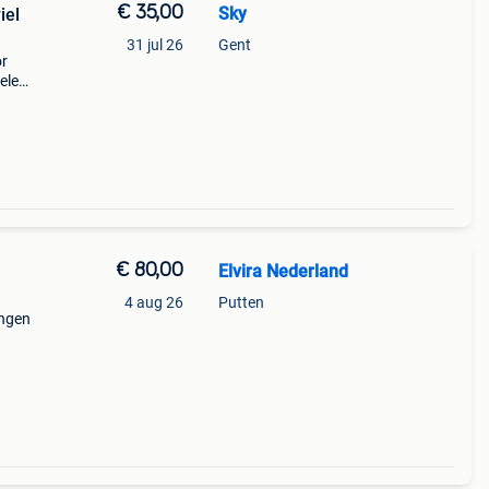
€ 35,00
Sky
iel
31 jul 26
Gent
or
elen
de en
ak en
€ 80,00
Elvira Nederland
4 aug 26
Putten
ingen
ne dp