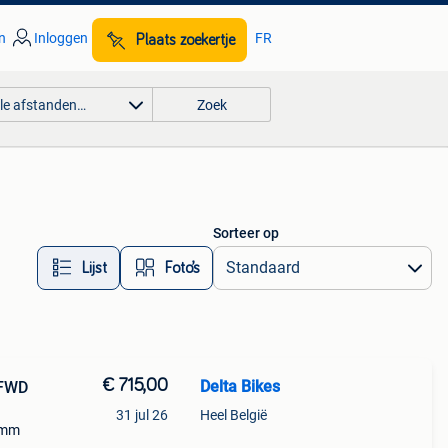
n
Inloggen
FR
Plaats zoekertje
lle afstanden…
Zoek
Sorteer op
Lijst
Foto’s
€ 715,00
Delta Bikes
FFWD
31 jul 26
Heel België
2mm