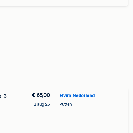
€ 65,00
Elvira Nederland
l 3
2 aug 26
Putten
ium
cher