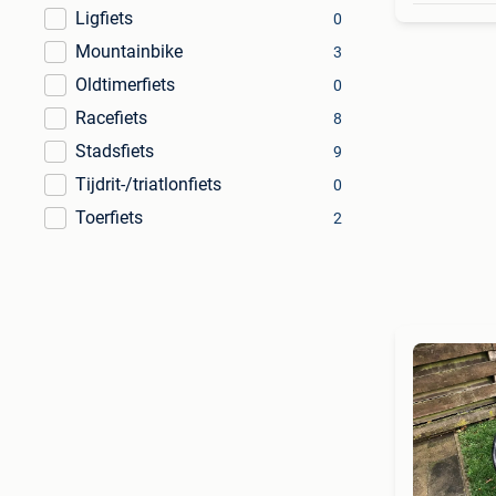
Ligfiets
0
Mountainbike
3
Oldtimerfiets
0
Racefiets
8
Stadsfiets
9
Tijdrit-/triatlonfiets
0
Toerfiets
2