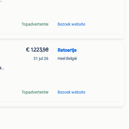
: 24
Topadvertentie
Bezoek website
€ 1.223,98
Retoertje
31 jul 26
Heel België
k
 37%.
Topadvertentie
Bezoek website