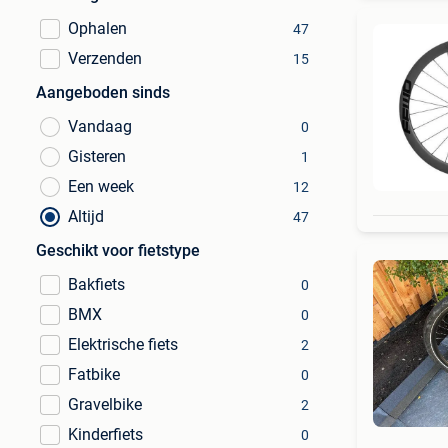
Ophalen
47
Verzenden
15
Aangeboden sinds
Vandaag
0
Gisteren
1
Een week
12
Altijd
47
Geschikt voor fietstype
Bakfiets
0
BMX
0
Elektrische fiets
2
Fatbike
0
Gravelbike
2
Kinderfiets
0