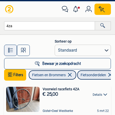
Fietsonderdelen
Sorteer op
Alle afstanden…
Bewaar je zoekopdracht
Filters
Fietsen en Brommers
Fietsonderdelen
Voorwiel racefiets 4ZA
€ 25,00
Details
Gistel+Deel Westkerke
5 mrt 22