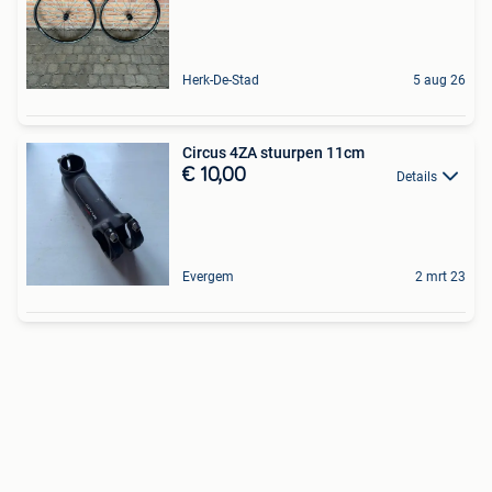
Herk-De-Stad
5 aug 26
Circus 4ZA stuurpen 11cm
€ 10,00
Details
Evergem
2 mrt 23