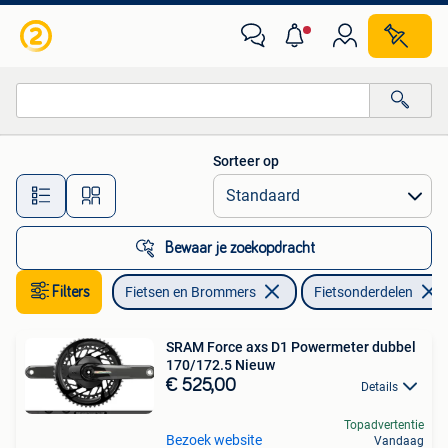
Fietsonderdelen
Sorteer op
Alle afstanden…
Bewaar je zoekopdracht
Filters
Fietsen en Brommers
Fietsonderdelen
SRAM Force axs D1 Powermeter dubbel
170/172.5 Nieuw
€ 525,00
Details
Topadvertentie
Bezoek website
Vandaag