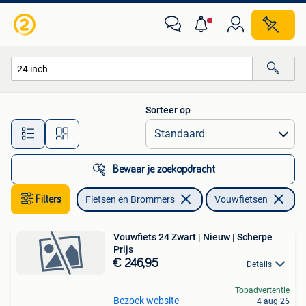
Fietsen | Vouwfietsen
Sorteer op
Alle afstanden…
Bewaar je zoekopdracht
Filters
Fietsen en Brommers
Vouwfietsen
Ve
Vouwfiets 24 Zwart | Nieuw | Scherpe
Prijs
€ 246,95
Details
Topadvertentie
Bezoek website
4 aug 26