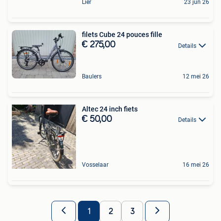
Lier
23 jun 26
filets Cube 24 pouces fille
€ 275,00
Details
Baulers
12 mei 26
Altec 24 inch fiets
€ 50,00
Details
Vosselaar
16 mei 26
1
2
3