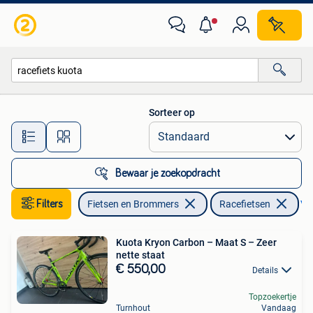
Fietsen | Racefietsen
Sorteer op
Alle afstanden…
Bewaar je zoekopdracht
Filters
Fietsen en Brommers
Racefietsen
Ver
Kuota Kryon Carbon – Maat S – Zeer
nette staat
€ 550,00
Details
Topzoekertje
Turnhout
Vandaag