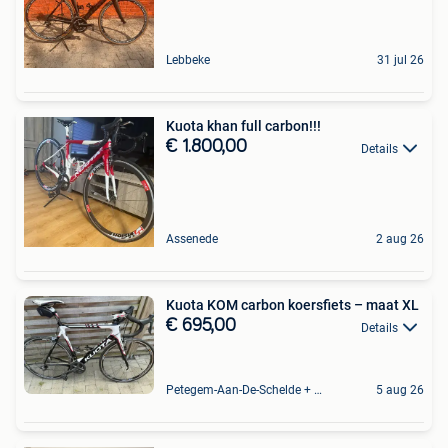
Lebbeke
31 jul 26
Kuota khan full carbon!!!
€ 1.800,00
Details
Assenede
2 aug 26
Kuota KOM carbon koersfiets – maat XL
€ 695,00
Details
Petegem-Aan-De-Schelde + Deel Van Oudenaarde
5 aug 26