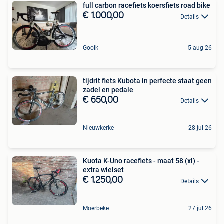
full carbon racefiets koersfiets road bike
€ 1.000,00
Details
Gooik
5 aug 26
tijdrit fiets Kubota in perfecte staat geen
zadel en pedale
€ 650,00
Details
Nieuwkerke
28 jul 26
Kuota K-Uno racefiets - maat 58 (xl) -
extra wielset
€ 1.250,00
Details
Moerbeke
27 jul 26