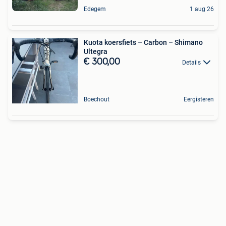
Edegem
1 aug 26
Kuota koersfiets – Carbon – Shimano
Ultegra
€ 300,00
Details
Boechout
Eergisteren