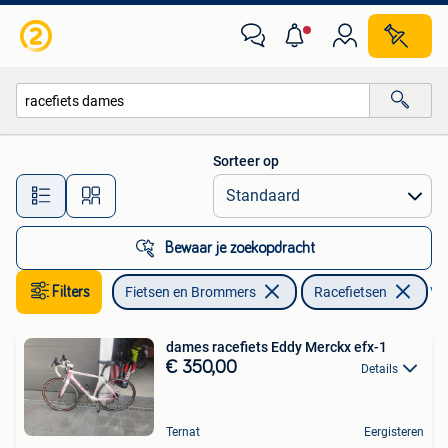
Fietsen | Racefietsen
Sorteer op
Alle afstanden…
Bewaar je zoekopdracht
Filters
Fietsen en Brommers
Racefietsen
Ver
dames racefiets Eddy Merckx efx-1
€ 350,00
Details
Ternat
Eergisteren