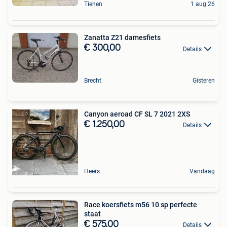
Tienen
1 aug 26
Zanatta Z21 damesfiets
€ 300,00
Details
Brecht
Gisteren
Canyon aeroad CF SL 7 2021 2XS
€ 1.250,00
Details
Heers
Vandaag
Race koersfiets m56 10 sp perfecte
staat
€ 575,00
Details