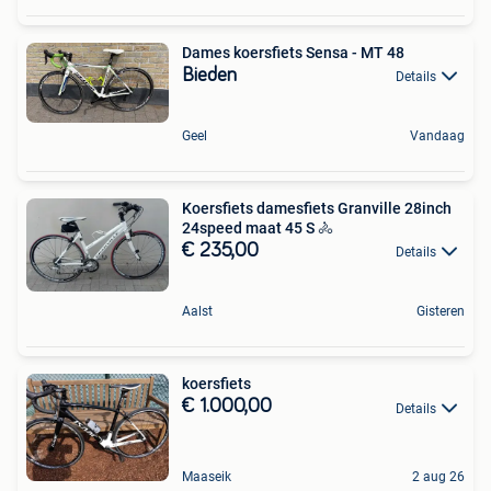
Dames koersfiets Sensa - MT 48
Bieden
Details
Geel
Vandaag
Koersfiets damesfiets Granville 28inch
24speed maat 45 S 🚴
€ 235,00
Details
Aalst
Gisteren
koersfiets
€ 1.000,00
Details
Maaseik
2 aug 26