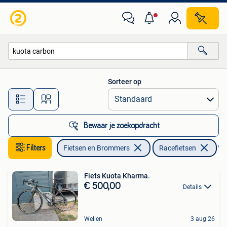
Fietsen | Racefietsen
Sorteer op
Alle afstanden…
Bewaar je zoekopdracht
Filters
Fietsen en Brommers
Racefietsen
Ver
Fiets Kuota Kharma.
€ 500,00
Details
Wellen
3 aug 26