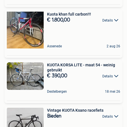
Kuota khan full carbon!!!
€ 1.800,00
Details
Assenede
2 aug 26
KUOTA KORSA LITE - maat 54 - weinig
gebruikt
€ 390,00
Details
Destelbergen
18 mei 26
Vintage KUOTA Ksano racefiets
Bieden
Details