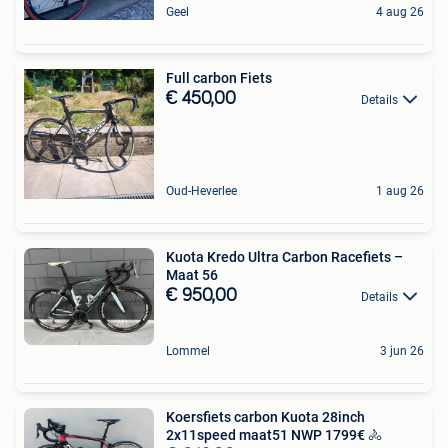
Geel
4 aug 26
Full carbon Fiets
€ 450,00
Details
Oud-Heverlee
1 aug 26
Kuota Kredo Ultra Carbon Racefiets –
Maat 56
€ 950,00
Details
Lommel
3 jun 26
Koersfiets carbon Kuota 28inch
2x11speed maat51 NWP 1799€ 🚴