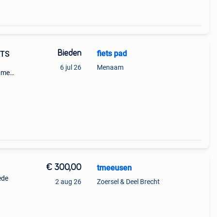
Bieden
fiets pad
ETS
6 jul 26
Menaam
rame
 rem
dalen
€ 300,00
tmeeusen
ede
2 aug 26
Zoersel & Deel Brecht