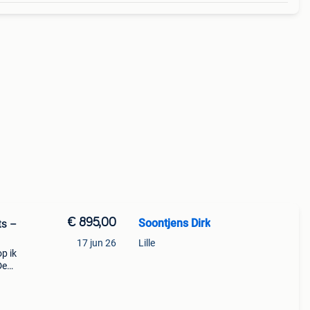
€ 895,00
Soontjens Dirk
ts –
17 jun 26
Lille
p ik
De
t in
poren