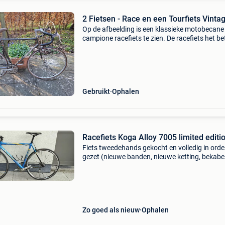
2 Fietsen - Race en een Tourfiets
Op de afbeelding is een klassieke motobecane
campione racefiets te zien. De racefiets het be
een vintage model uit frankrijk. De fiets is voor
van klassieke onderdelen met een dun stalen 
Gebruikt
Ophalen
Racefiets Koga Alloy 7005 limited editi
Fiets tweedehands gekocht en volledig in orde
gezet (nieuwe banden, nieuwe ketting, bekabe
volledig vernieuwd, nieuwe cassette) om halve
triatlon mee te doen in september 2026. Intus
op weg naa
Zo goed als nieuw
Ophalen