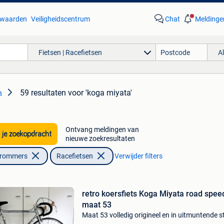
waarden
Veiligheidscentrum
Chat
Meldinge
Fietsen | Racefietsen
A
59 resultaten
voor 'koga miyata'
n
Ontvang meldingen van
 je zoekopdracht
nieuwe zoekresultaten
Brommers
Racefietsen
Verwijder filters
retro koersfiets Koga Miyata road spee
maat 53
Maat 53 volledig origineel en in uitmuntende s