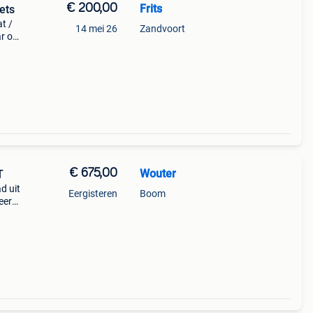
€ 200,00
Frits
ets
t /
14 mei 26
Zandvoort
ar ook
ummer
€ 675,00
Wouter
AT
d uit
Eergisteren
Boom
eer
 zorg
de