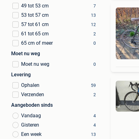
49 tot 53 cm
7
53 tot 57 cm
13
57 tot 61 cm
12
61 tot 65 cm
2
65 cm of meer
0
Moet nu weg
Moet nu weg
0
Levering
Ophalen
59
Verzenden
2
Aangeboden sinds
Vandaag
4
Gisteren
4
Een week
13