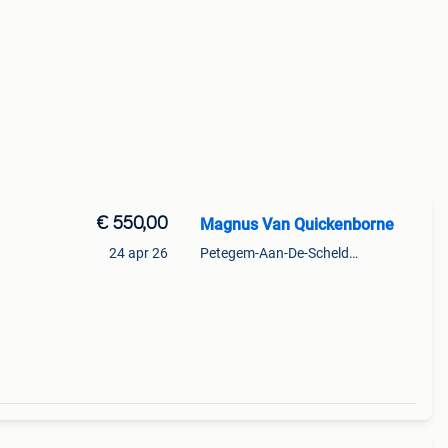
€ 550,00
Magnus Van Quickenborne
24 apr 26
Petegem-Aan-De-Schelde + Deel Van Oudenaarde