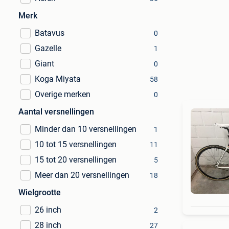
Merk
Batavus
0
Gazelle
1
Giant
0
Koga Miyata
58
Overige merken
0
Aantal versnellingen
Minder dan 10 versnellingen
1
10 tot 15 versnellingen
11
15 tot 20 versnellingen
5
Meer dan 20 versnellingen
18
Wielgrootte
26 inch
2
28 inch
27