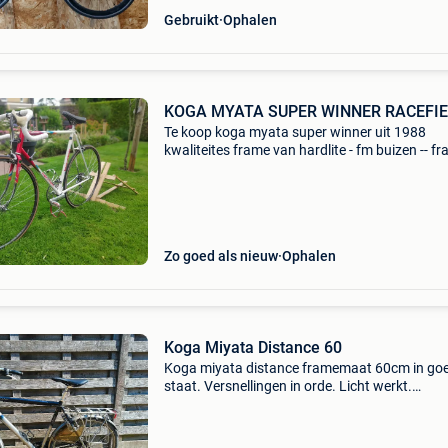
Gebruikt
Ophalen
KOGA MYATA SUPER WINNER RACEFI
Te koop koga myata super winner uit 1988
kwaliteites frame van hardlite - fm buizen -- f
maat 58 cm --en een shimano 600 schakel en
groep orginele lak in prima staat -- orginele pe
met to
Zo goed als nieuw
Ophalen
Koga Miyata Distance 60
Koga miyata distance framemaat 60cm in go
staat. Versnellingen in orde. Licht werkt.
Kilometerteller werkt. Op te halen in zoersel.