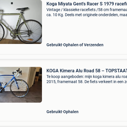
Koga Miyata Gent's Racer S 1979 racefi
Vintage / klassieke racefiets /58 cm framemaa
ca. 10 Kg. Deels met originele onderdelen, ma
nieuwe (nieuw koga zadel, banden). Framen
met "h" dus 1979 (zie ook foto). Langere t
Gebruikt
Ophalen of Verzenden
KOGA Kimera Alu Road 58 – TOPSTA
Te koop aangeboden: mijn koga kimera alu roa
2015, framemaat 58. De fiets verkeert in een z
nette, goed onderhouden staat en is altijd met
behandeld. Hij is perfect geschikt voor zowel 
Gebruikt
Ophalen