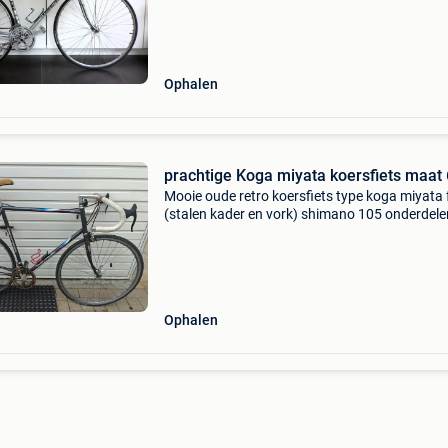
Ophalen
prachtige Koga miyata koersfiets maat
Mooie oude retro koersfiets type koga miyata 
(stalen kader en vork) shimano 105 onderdele
met shimano 600 tricolore crankstel en balho
mooie suntour crossshifters aan stuur cinelli 
en
Ophalen