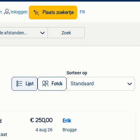
n
Inloggen
FR
Plaats zoekertje
lle afstanden…
Zoek
Sorteer op
Lijst
Foto’s
€ 250,00
Erik
d
4 aug 26
Brugge
taat