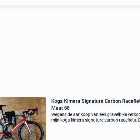
Koga Kimera Signature Carbon Racefie
Maat 58
Wegens de aankoop van een gravelbike verkoo
mijn koga kimera signature carbon racefiets. 
fiets is altijd met zorg onderhouden en verkeer
goede gebruikte staat met normale gebruikss
pas