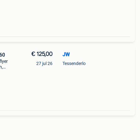
€ 125,00
JW
 60
flyer
27 jul 26
Tessenderlo
n,
ofd
stuur