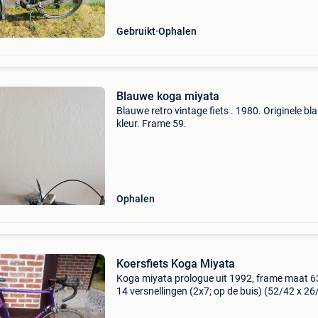
Gebruikt
Ophalen
Blauwe koga miyata
Blauwe retro vintage fiets . 1980. Originele b
kleur. Frame 59.
Ophalen
Koersfiets Koga Miyata
Koga miyata prologue uit 1992, frame maat 6
14 versnellingen (2x7; op de buis) (52/42 x 26
volledige shimano exage 500ex
schakel-/rem-/crankstel groep, originele mavi