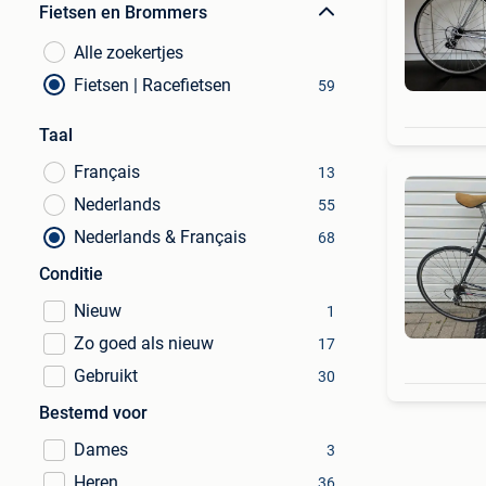
Fietsen en Brommers
Alle zoekertjes
Fietsen | Racefietsen
59
Taal
Français
13
Nederlands
55
Nederlands & Français
68
Conditie
Nieuw
1
Zo goed als nieuw
17
Gebruikt
30
Bestemd voor
Dames
3
Heren
36