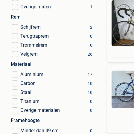
Overige maten
1
Rem
Schijfrem
2
Terugtraprem
0
Trommelrem
0
Velgrem
26
Materiaal
Aluminium
17
Carbon
10
Staal
10
Titanium
0
Overige materialen
0
Framehoogte
Minder dan 49 cm
0