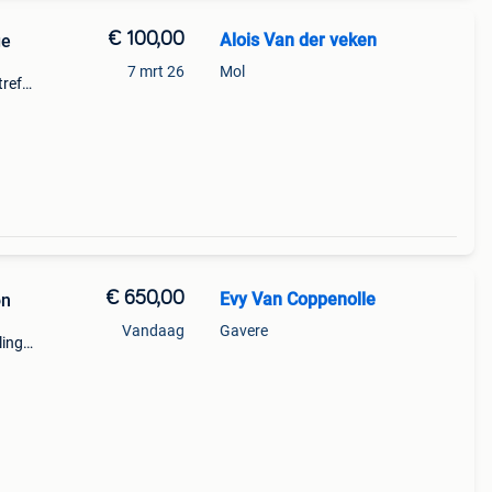
€ 100,00
Alois Van der veken
 Vintage
7 mrt 26
Mol
treft
zien
fram
€ 650,00
Evy Van Coppenolle
on
Vandaag
Gavere
ling
sen