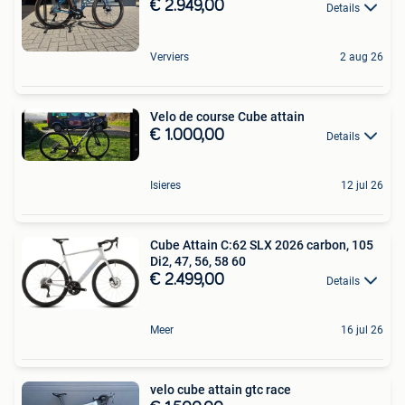
€ 2.949,00
Details
Verviers
2 aug 26
Velo de course Cube attain
€ 1.000,00
Details
Isieres
12 jul 26
Cube Attain C:62 SLX 2026 carbon, 105
Di2, 47, 56, 58 60
€ 2.499,00
Details
Meer
16 jul 26
velo cube attain gtc race