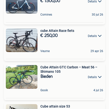
€ 1.500,00
Details
Comines
30 jul 26
cube Attain Race fiets
€ 250,00
Details
Veurne
29 apr 26
Cube Attain GTC Carbon – Maat 56 –
Shimano 105
Bieden
Details
Gooik
4 jul 26
Cube attain size 53