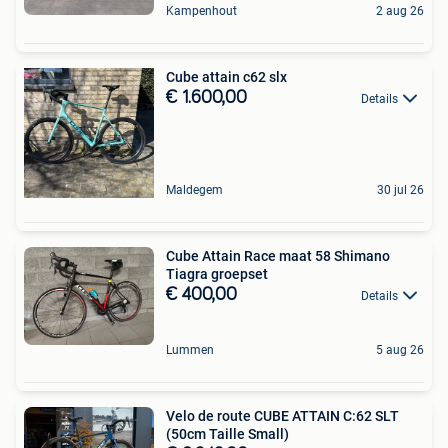
Kampenhout
2 aug 26
Cube attain c62 slx
€ 1.600,00
Details
Maldegem
30 jul 26
Cube Attain Race maat 58 Shimano
Tiagra groepset
€ 400,00
Details
Lummen
5 aug 26
Velo de route CUBE ATTAIN C:62 SLT
(50cm Taille Small)