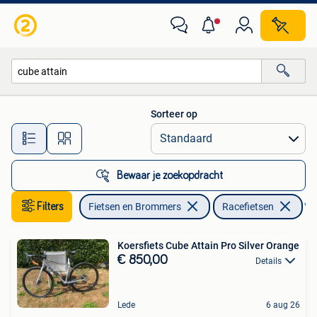
Fietsen | Racefietsen
Sorteer op
Alle afstanden…
Bewaar je zoekopdracht
Filters
Fietsen en Brommers
Racefietsen
Ver
Koersfiets Cube Attain Pro Silver Orange
€ 850,00
Details
Lede
6 aug 26