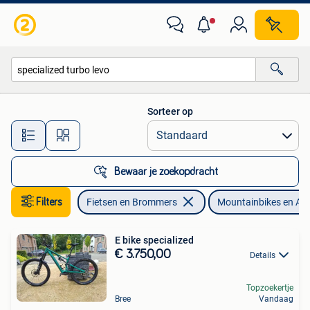
Fietsen | Mountainbikes en ATB
Sorteer op
Alle afstanden…
Bewaar je zoekopdracht
Filters
Fietsen en Brommers
Mountainbikes en AT
E bike specialized
€ 3.750,00
Details
Topzoekertje
Bree
Vandaag