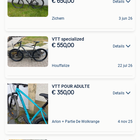
€ 650,00
Details
Zichem
3 jun 26
VTT specialized
€ 550,00
Details
Houffalize
22 jul 26
VTT POUR ADULTE
€ 350,00
Details
Arlon + Partie De Wolkrange
4 nov 25