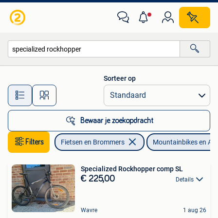
Fietsen | Mountainbikes en ATB
Sorteer op
Alle afstanden…
Bewaar je zoekopdracht
Filters
Fietsen en Brommers
Mountainbikes en AT
Specialized Rockhopper comp SL
€ 225,00
Details
Wavre
1 aug 26