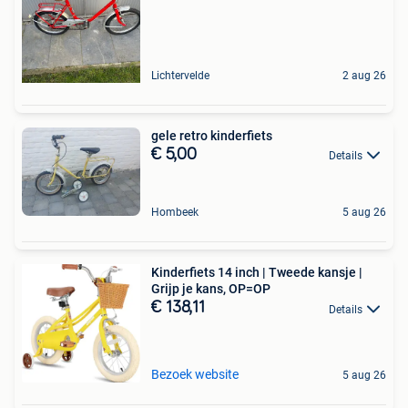
Lichtervelde
2 aug 26
gele retro kinderfiets
€ 5,00
Details
Hombeek
5 aug 26
Kinderfiets 14 inch | Tweede kansje |
Grijp je kans, OP=OP
€ 138,11
Details
Bezoek website
5 aug 26