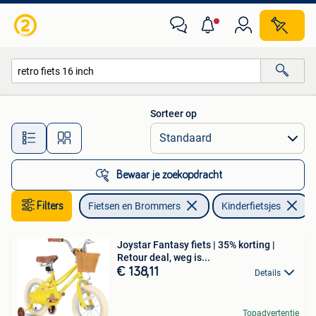
Fietsen | Kinderfietsjes
Sorteer op
Alle afstanden…
Bewaar je zoekopdracht
Filters
Fietsen en Brommers
Kinderfietsjes
V
Joystar Fantasy fiets | 35% korting |
Retour deal, weg is...
€ 138,11
Details
Topadvertentie