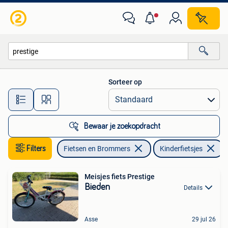
Fietsen | Kinderfietsjes
Sorteer op
Alle afstanden…
Bewaar je zoekopdracht
Filters
Fietsen en Brommers
Kinderfietsjes
V
Meisjes fiets Prestige
Bieden
Details
Asse
29 jul 26