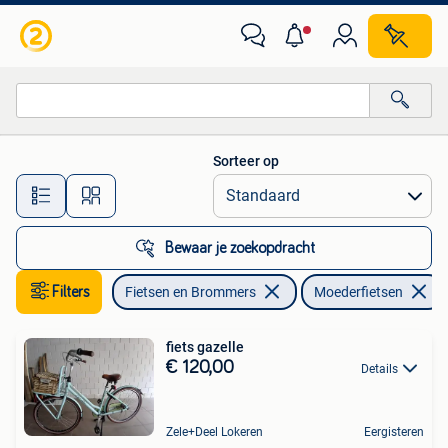
Fietsen | Dames | Moederfietsen
Sorteer op
Alle afstanden…
Bewaar je zoekopdracht
Filters
Fietsen en Brommers
Moederfietsen
fiets gazelle
€ 120,00
Details
Zele+Deel Lokeren
Eergisteren