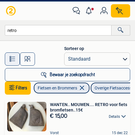
Fietsaccessoires | Overige Fietsaccessoires
Sorteer op
Alle afstanden…
Bewaar je zoekopdracht
Filters
Fietsen en Brommers
Overige Fietsaccessoi
WANTEN.. MOUWEN.... RETRO voor fiets
bromfietsen..15€
€ 15,00
Details
Vorst
15 dec 22